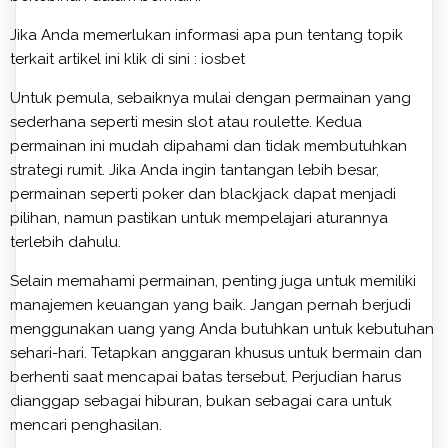
Jika Anda memerlukan informasi apa pun tentang topik
terkait artikel ini klik di sini :
iosbet
Untuk pemula, sebaiknya mulai dengan permainan yang
sederhana seperti mesin slot atau roulette. Kedua
permainan ini mudah dipahami dan tidak membutuhkan
strategi rumit. Jika Anda ingin tantangan lebih besar,
permainan seperti poker dan blackjack dapat menjadi
pilihan, namun pastikan untuk mempelajari aturannya
terlebih dahulu.
Selain memahami permainan, penting juga untuk memiliki
manajemen keuangan yang baik. Jangan pernah berjudi
menggunakan uang yang Anda butuhkan untuk kebutuhan
sehari-hari. Tetapkan anggaran khusus untuk bermain dan
berhenti saat mencapai batas tersebut. Perjudian harus
dianggap sebagai hiburan, bukan sebagai cara untuk
mencari penghasilan.