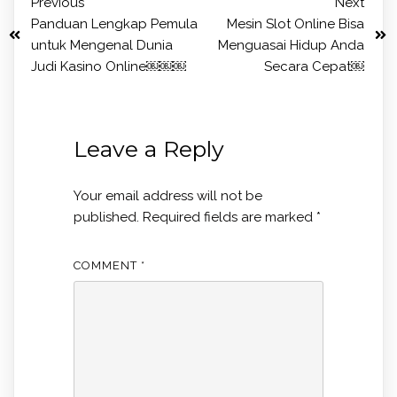
Previous
Next
Panduan Lengkap Pemula
Mesin Slot Online Bisa
untuk Mengenal Dunia
Menguasai Hidup Anda
Judi Kasino Online￼￼￼
Secara Cepat￼
Leave a Reply
Your email address will not be
published.
Required fields are marked
*
COMMENT
*