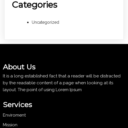
Categories
Uncategorized
About Us
It is a long established fact that a reader will be distracted
by the readable content of a page when looking at its
layout. The point of using Lorem Ipsum
Services
Enviroment
Mission