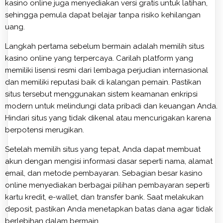
kasino online juga menyediakan versi gratis untuk latihan,
sehingga pemula dapat belajar tanpa risiko kehilangan
uang.
Langkah pertama sebelum bermain adalah memilih situs
kasino online yang terpercaya. Carilah platform yang
memiliki lisensi resmi dari lembaga perjudian internasional
dan memiliki reputasi baik di kalangan pemain. Pastikan
situs tersebut menggunakan sistem keamanan enkripsi
modern untuk melindungi data pribadi dan keuangan Anda.
Hindari situs yang tidak dikenal atau mencurigakan karena
berpotensi merugikan.
Setelah memilih situs yang tepat, Anda dapat membuat
akun dengan mengisi informasi dasar seperti nama, alamat
email, dan metode pembayaran. Sebagian besar kasino
online menyediakan berbagai pilihan pembayaran seperti
kartu kredit, e-wallet, dan transfer bank. Saat melakukan
deposit, pastikan Anda menetapkan batas dana agar tidak
berlebihan dalam bermain.