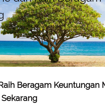
g
 dan Raih Beragam Keuntungan Menarik Sekarang
n Raih Beragam Keuntungan 
Sekarang