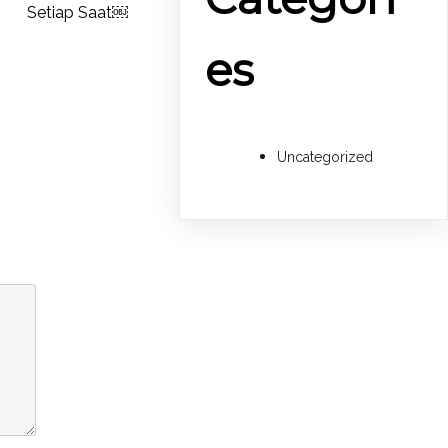
Setiap Saat￼
es
Uncategorized