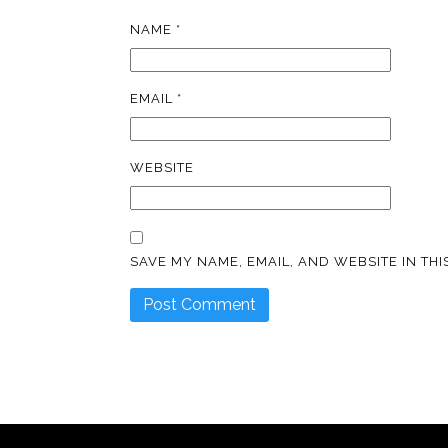
NAME
*
EMAIL
*
WEBSITE
SAVE MY NAME, EMAIL, AND WEBSITE IN TH