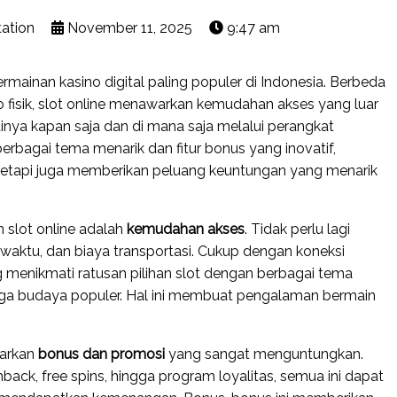
ation
November 11, 2025
9:47 am
ermainan kasino digital paling populer di Indonesia. Berbeda
no fisik, slot online menawarkan kemudahan akses yang luar
nya kapan saja dan di mana saja melalui perangkat
bagai tema menarik dan fitur bonus yang inovatif,
 tetapi juga memberikan peluang keuntungan yang menarik
 slot online adalah
kemudahan akses
. Tidak perlu lagi
 waktu, dan biaya transportasi. Cukup dengan koneksi
g menikmati ratusan pilihan slot dengan berbagai tema
hingga budaya populer. Hal ini membuat pengalaman bermain
warkan
bonus dan promosi
yang sangat menguntungkan.
back, free spins, hingga program loyalitas, semua ini dapat