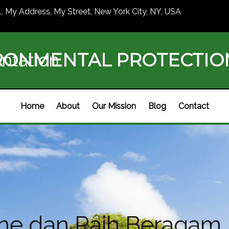
1, My Address, My Street, New York City, NY, USA
RONMENTAL PROTECTI
ntation
Home
About
Our Mission
Blog
Contact
line dan Raih Beraga