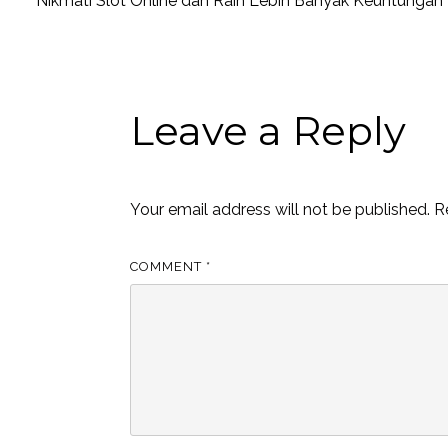
Nikmati Slot Online dan Raih Lebih Banyak Keuntungan
Leave a Reply
Your email address will not be published.
R
COMMENT
*