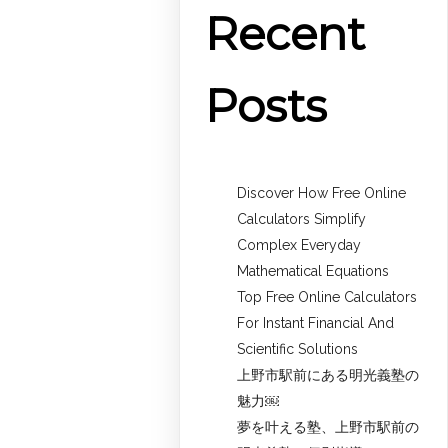
Recent
Posts
Discover How Free Online
Calculators Simplify
Complex Everyday
Mathematical Equations
Top Free Online Calculators
For Instant Financial And
Scientific Solutions
上野市駅前にある明光義塾の
魅力￼
夢を叶える塾、上野市駅前の