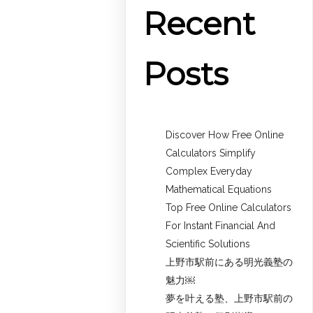
Recent
Posts
Discover How Free Online
Calculators Simplify
Complex Everyday
Mathematical Equations
Top Free Online Calculators
For Instant Financial And
Scientific Solutions
上野市駅前にある明光義塾の
魅力￼
夢を叶える塾、上野市駅前の