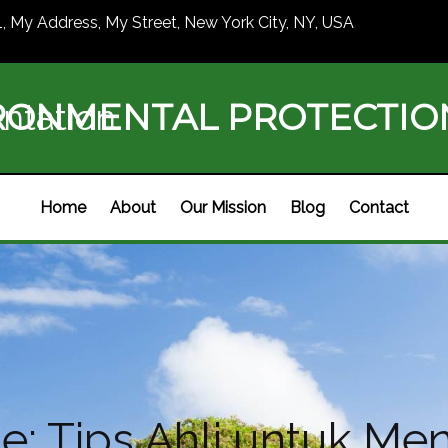
1, My Address, My Street, New York City, NY, USA
RONMENTAL PROTECTI
ntation
Home
About
Our Mission
Blog
Contact
ne: Tips Ahli untuk Me