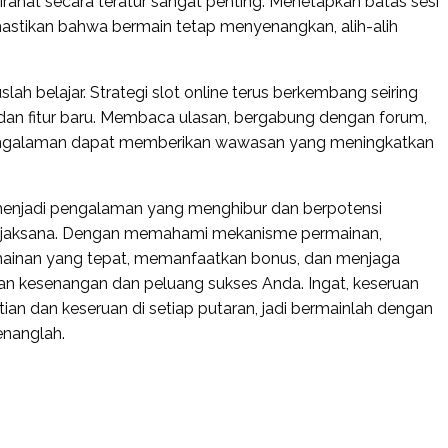
irahat secara teratur sangat penting. Menetapkan batas sesi
tikan bahwa bermain tetap menyenangkan, alih-alih
uslah belajar. Strategi slot online terus berkembang seiring
an fitur baru. Membaca ulasan, bergabung dengan forum,
pengalaman dapat memberikan wawasan yang meningkatkan
a menjadi pengalaman yang menghibur dan berpotensi
 bijaksana. Dengan memahami mekanisme permainan,
ainan yang tepat, memanfaatkan bonus, dan menjaga
kan kesenangan dan peluang sukses Anda. Ingat, keseruan
tian dan keseruan di setiap putaran, jadi bermainlah dengan
nanglah.