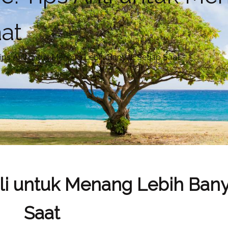
at
Tips Ahli untuk Menang Lebih Banyak Setiap Saat
hli untuk Menang Lebih Ban
Saat