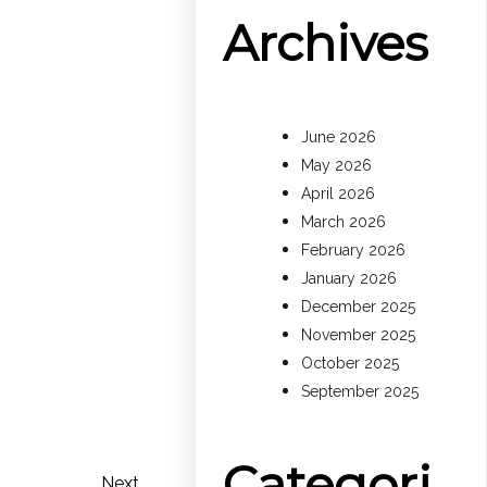
Archives
June 2026
May 2026
April 2026
March 2026
February 2026
January 2026
December 2025
November 2025
October 2025
September 2025
Categori
Next