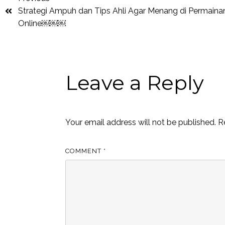
Strategi Ampuh dan Tips Ahli Agar Menang di Permaina
Online￼￼￼
Leave a Reply
Your email address will not be published.
R
COMMENT
*