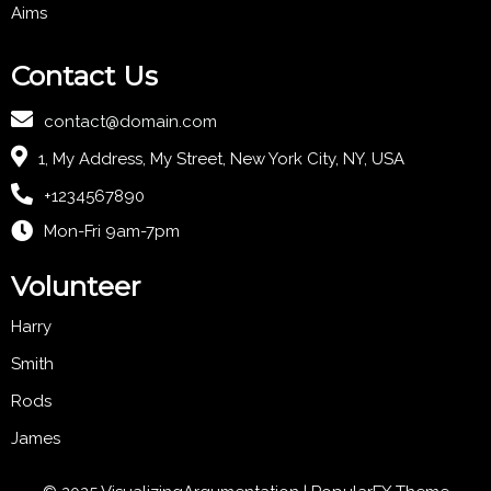
Aims
Contact Us
contact@domain.com
1, My Address, My Street, New York City, NY, USA
+1234567890
Mon-Fri 9am-7pm
Volunteer
Harry
Smith
Rods
James