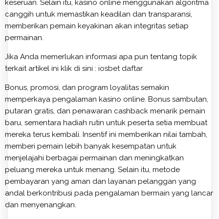
keseruan. Selain itu, kasino online menggunakan algoritma
canggih untuk memastikan keadilan dan transparansi,
memberikan pemain keyakinan akan integritas setiap
permainan.
Jika Anda memerlukan informasi apa pun tentang topik
terkait artikel ini klik di sini :
iosbet daftar
Bonus, promosi, dan program loyalitas semakin
memperkaya pengalaman kasino online. Bonus sambutan,
putaran gratis, dan penawaran cashback menarik pemain
baru, sementara hadiah rutin untuk peserta setia membuat
mereka terus kembali. Insentif ini memberikan nilai tambah,
memberi pemain lebih banyak kesempatan untuk
menjelajahi berbagai permainan dan meningkatkan
peluang mereka untuk menang. Selain itu, metode
pembayaran yang aman dan layanan pelanggan yang
andal berkontribusi pada pengalaman bermain yang lancar
dan menyenangkan.