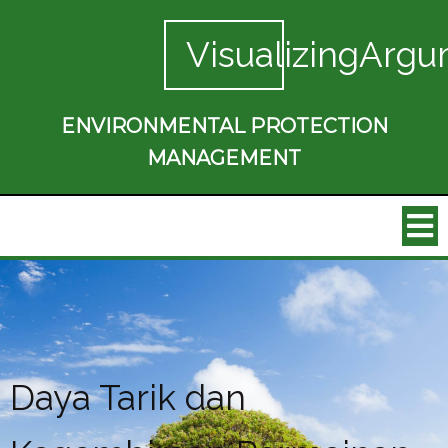
VisualizingArgu
ENVIRONMENTAL PROTECTION
MANAGEMENT
Daya Tarik dan