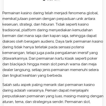
Permainan kasino daring telah menjadi fenomena global,
memikat jutaan pemain dengan perpaduan unik antara
keseruan, strategi, dan hiburan. Tidak seperti kasino
tradisional, platform daring menyediakan kemudahan
bermain dari mana saja dan kapan saja, sehingga dapat
diakses oleh beragam audiens. Daya tarik permainan kasino
daring tidak hanya terletak pada sensasi potensi
kemenangan, tetapi juga pada pengalaman imersif yang
ditawarkannya. Dari permainan kartu klasik seperti poker
dan blackjack hingga mesin slot penuh warna dan meja
dealer langsung, setiap jenis permainan memenuhi selera
dan tingkat keahlian yang berbeda.
Salah satu aspek paling menarik dari permainan kasino
daring adalah variasinya. Pemain dapat menjelajahi
perpustakaan permainan yang luas, masing-masing dengan
aturan, tema, dan strateginya sendiri. Permainan slot,