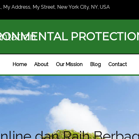
1, My Address, My Street, New York City, NY, USA
RONMENTAL PROTECTI
ntation
Home
About
Our Mission
Blog
Contact
Online dan Raih Berba