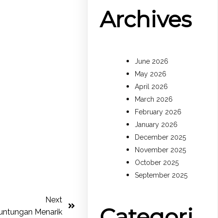
Archives
June 2026
May 2026
April 2026
March 2026
February 2026
January 2026
December 2025
November 2025
October 2025
September 2025
Next
Categori
euntungan Menarik