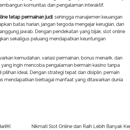
membangun komunitas dan pengalaman interaktif.
nline tetap permainan judi
, sehingga manajemen keuangan
etapkan batas harian, jangan tergoda mengejar kerugian, dan
anggung jawab. Dengan pendekatan yang bijak, slot online
gkan sekaligus peluang mendapatkan keuntungan
warkan kemudahan, variasi permainan, bonus menarik, dan
ja yang ingin mencoba pengalaman bermain kasino tanpa
 pilihan ideal. Dengan strategi tepat dan disiplin, pemain
gus mendapatkan berbagai manfaat yang ditawarkan dunia
Hari￼
Nikmati Slot Online dan Raih Lebih Banyak K