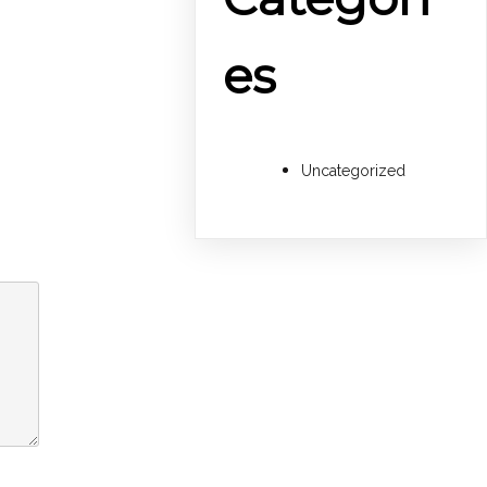
es
Uncategorized