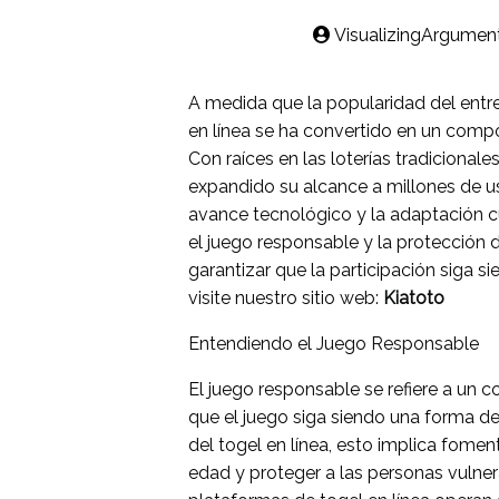
VisualizingArgumen
A medida que la popularidad del entret
en línea se ha convertido en un compo
Con raíces en las loterías tradicional
expandido su alcance a millones de usu
avance tecnológico y la adaptación c
el juego responsable y la protección 
garantizar que la participación siga s
visite nuestro sitio web:
Kiatoto
Entendiendo el Juego Responsable
El juego responsable se refiere a un c
que el juego siga siendo una forma de
del togel en línea, esto implica fomen
edad y proteger a las personas vulner