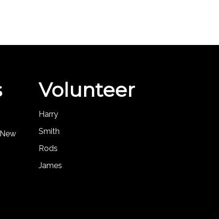
s
Volunteer
Harry
Smith
, New
Rods
James