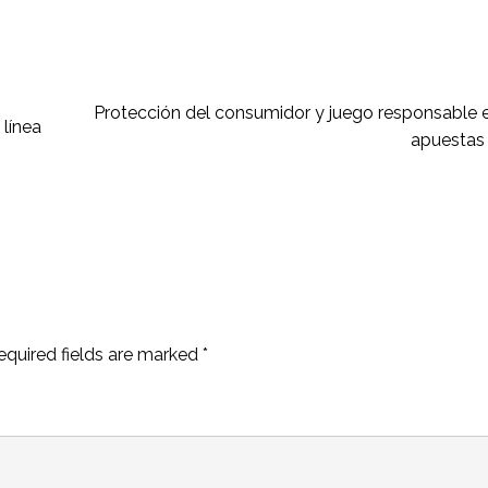
Protección del consumidor y juego responsable en
 línea
apuestas 
equired fields are marked
*