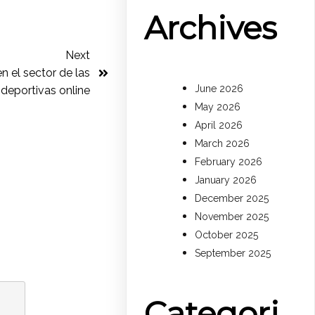
Archives
Next
 el sector de las
June 2026
deportivas online
May 2026
April 2026
March 2026
February 2026
January 2026
December 2025
November 2025
October 2025
September 2025
Categori