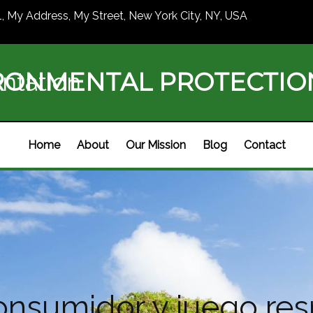
1, My Address, My Street, New York City, NY, USA
RONMENTAL PROTECTI
ntation
Home
About
Our Mission
Blog
Contact
onsumidor y juego res