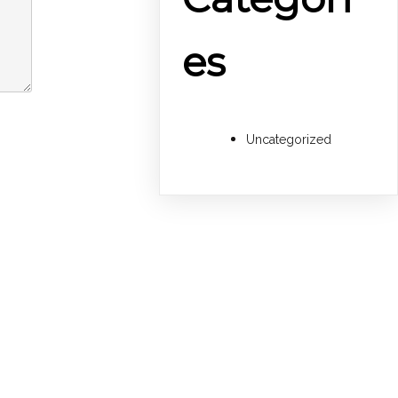
es
Uncategorized