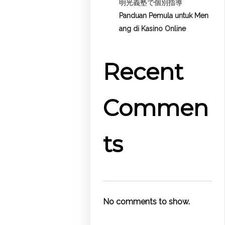
明光義塾で個別指導
Panduan Pemula untuk
Men
ang di Kasino Online
Recent
Commen
ts
No comments to show.