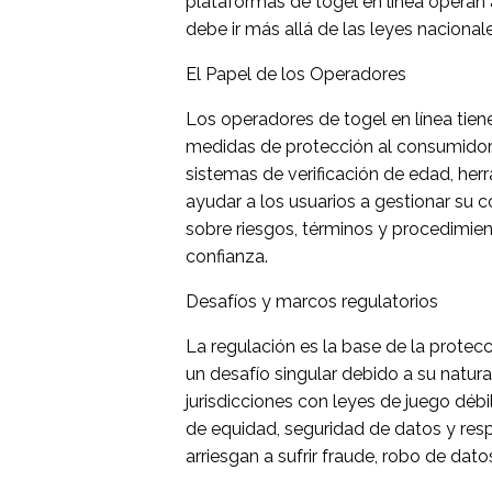
plataformas de togel en línea operan 
debe ir más allá de las leyes nacionale
El Papel de los Operadores
Los operadores de togel en línea tie
medidas de protección al consumidor.
sistemas de verificación de edad, her
ayudar a los usuarios a gestionar su
sobre riesgos, términos y procedimi
confianza.
Desafíos y marcos regulatorios
La regulación es la base de la protec
un desafío singular debido a su natu
jurisdicciones con leyes de juego débil
de equidad, seguridad de datos y resp
arriesgan a sufrir fraude, robo de dato