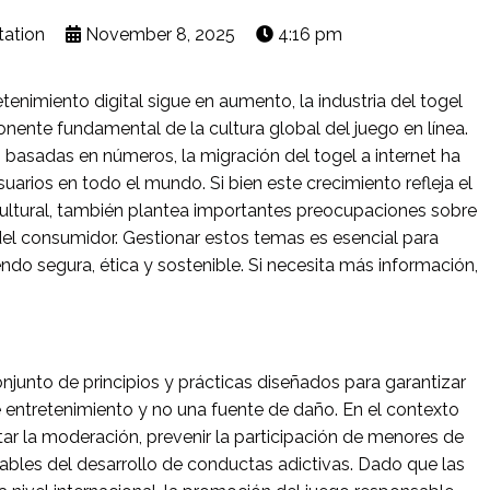
tation
November 8, 2025
4:16 pm
enimiento digital sigue en aumento, la industria del togel
nente fundamental de la cultura global del juego en línea.
es basadas en números, la migración del togel a internet ha
arios en todo el mundo. Si bien este crecimiento refleja el
ultural, también plantea importantes preocupaciones sobre
del consumidor. Gestionar estos temas es esencial para
iendo segura, ética y sostenible. Si necesita más información,
onjunto de principios y prácticas diseñados para garantizar
 entretenimiento y no una fuente de daño. En el contexto
tar la moderación, prevenir la participación de menores de
ables del desarrollo de conductas adictivas. Dado que las