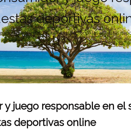
uestas deportivas onli
midor y juego responsable en el sector de las apuestas depo
 y juego responsable en el 
tas deportivas online