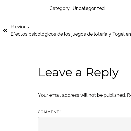
Category :
Uncategorized
Previous
Efectos psicológicos de los juegos de lotería y Togel en
Leave a Reply
Your email address will not be published.
R
COMMENT
*