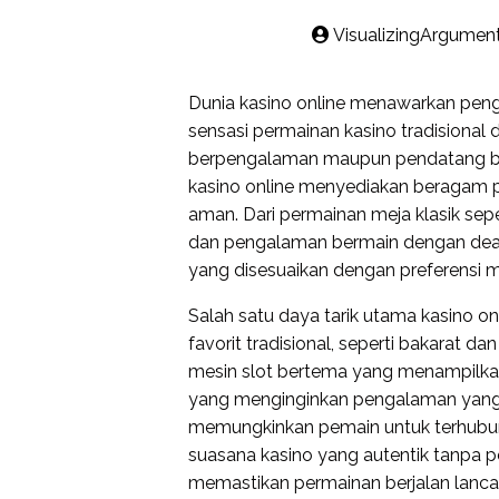
VisualizingArgumen
Dunia kasino online menawarkan pen
sensasi permainan kasino tradisional
berpengalaman maupun pendatang bar
kasino online menyediakan beragam p
aman. Dari permainan meja klasik sepe
dan pengalaman bermain dengan deale
yang disesuaikan dengan preferensi m
Salah satu daya tarik utama kasino on
favorit tradisional, seperti bakarat 
mesin slot bertema yang menampilkan 
yang menginginkan pengalaman yang l
memungkinkan pemain untuk terhubun
suasana kasino yang autentik tanpa p
memastikan permainan berjalan lancar,