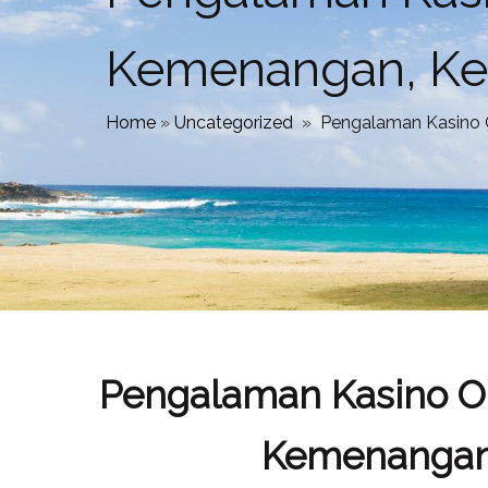
Kemenangan, Ke
Home
»
Uncategorized
»
Pengalaman Kasino O
Pengalaman Kasino On
Kemenangan,