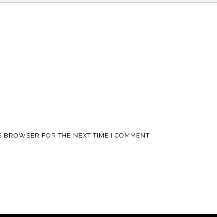
IS BROWSER FOR THE NEXT TIME I COMMENT.