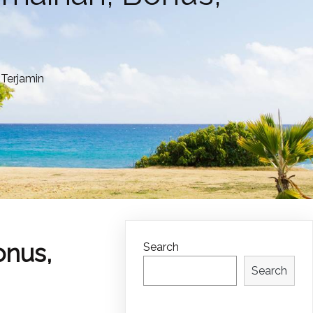
Terjamin
onus,
Search
Search