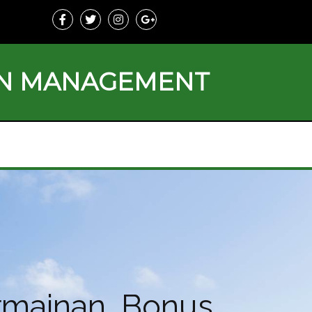
ON MANAGEMENT
rmainan, Bonus,