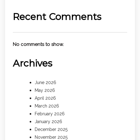
Recent Comments
No comments to show.
Archives
June 2026
May 2026
April 2026
March 2026
February 2026
January 2026
December 2025
November 2025