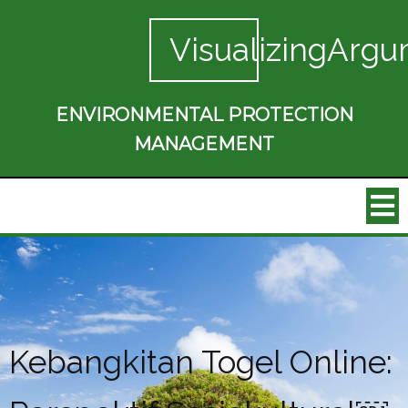
VisualizingArgu
ENVIRONMENTAL PROTECTION
MANAGEMENT
Kebangkitan Togel Online: