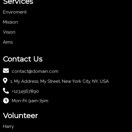
Services
Enviroment
Mission
Vision
Aims
Contact Us
contact@domain.com
1, My Address, My Street, New York City, NY, USA
+1234567890
Mon-Fri 9am-7pm
Volunteer
Harry