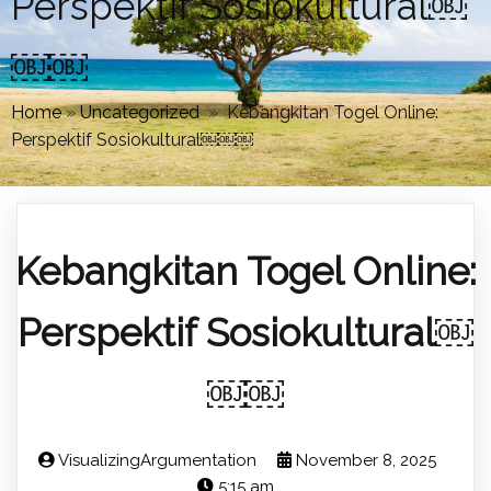
Perspektif Sosiokultural￼
￼￼
Home
»
Uncategorized
»
Kebangkitan Togel Online:
Perspektif Sosiokultural￼￼￼
Kebangkitan Togel Online:
Perspektif Sosiokultural￼
￼￼
VisualizingArgumentation
November 8, 2025
5:15 am