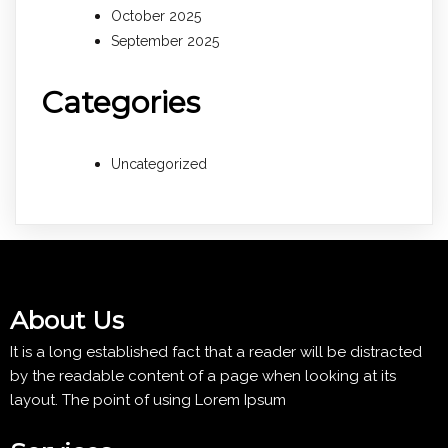
October 2025
September 2025
Categories
Uncategorized
About Us
It is a long established fact that a reader will be distracted
by the readable content of a page when looking at its
layout. The point of using Lorem Ipsum