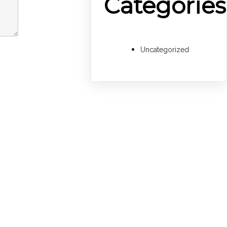
Categories
Uncategorized