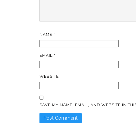
NAME
*
EMAIL
*
WEBSITE
SAVE MY NAME, EMAIL, AND WEBSITE IN TH