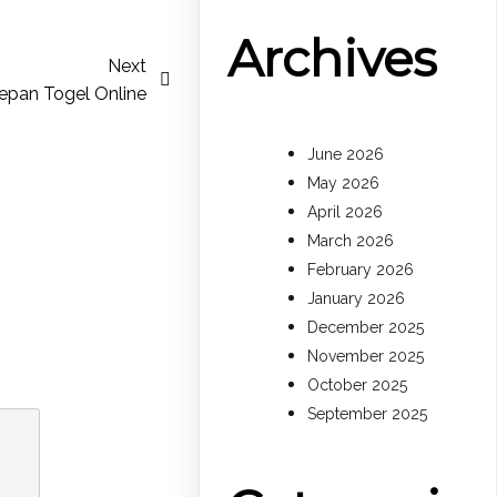
Archives
Next
pan Togel Online
June 2026
May 2026
April 2026
March 2026
February 2026
January 2026
December 2025
November 2025
October 2025
September 2025