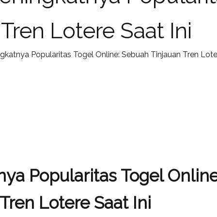
Tren Lotere Saat Ini
ngkatnya Popularitas Togel Online: Sebuah Tinjauan Tren Loter
nya Popularitas Togel Onlin
Tren Lotere Saat Ini