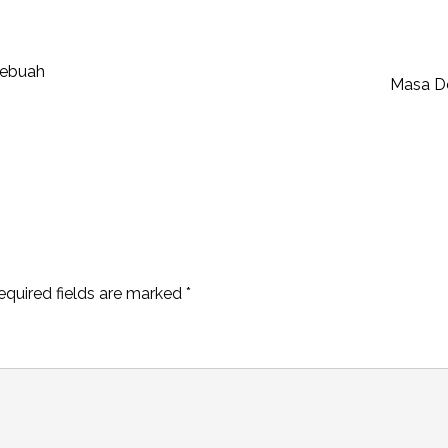
Sebuah
Masa De
equired fields are marked
*