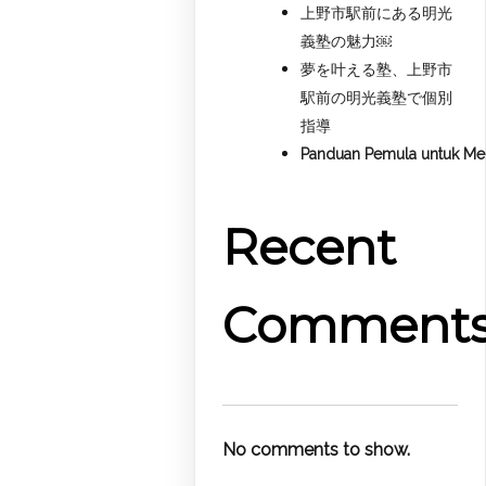
上野市駅前にある明光
義塾の魅力￼
夢を叶える塾、上野市
駅前の明光義塾で個別
指導
Panduan Pemula untuk
Me
Recent
Comment
No comments to show.