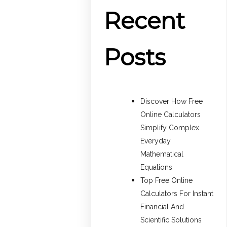
Recent
Posts
Discover How Free
Online Calculators
Simplify Complex
Everyday
Mathematical
Equations
Top Free Online
Calculators For Instant
Financial And
Scientific Solutions