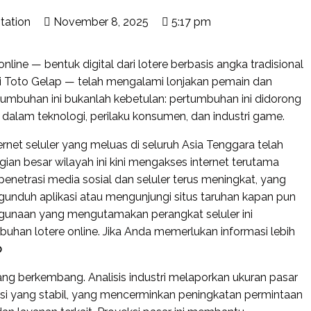
tation
November 8, 2025
5:17 pm
nline — bentuk digital dari lotere berbasis angka tradisional
ai Toto Gelap — telah mengalami lonjakan pemain dan
ertumbuhan ini bukanlah kebetulan: pertumbuhan ini didorong
t dalam teknologi, perilaku konsumen, dan industri game.
ernet seluler yang meluas di seluruh Asia Tenggara telah
an besar wilayah ini kini mengakses internet terutama
 penetrasi media sosial dan seluler terus meningkat, yang
gunduh aplikasi atau mengunjungi situs taruhan kapan pun
gunaan yang mengutamakan perangkat seluler ini
an lotere online. Jika Anda memerlukan informasi lebih
o
dang berkembang. Analisis industri melaporkan ukuran pasar
nsi yang stabil, yang mencerminkan peningkatan permintaan