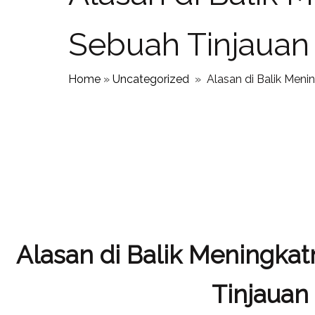
Sebuah Tinjauan 
Home
»
Uncategorized
»
Alasan di Balik Meni
Alasan di Balik Meningkat
Tinjauan 