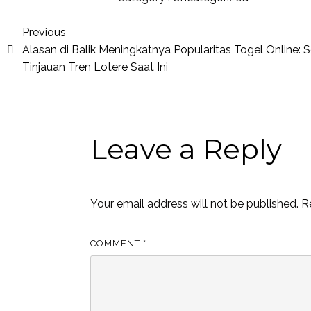
Previous
Alasan di Balik Meningkatnya Popularitas Togel Online: 
Tinjauan Tren Lotere Saat Ini
Leave a Reply
Your email address will not be published.
R
COMMENT
*