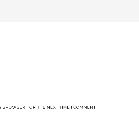
IS BROWSER FOR THE NEXT TIME I COMMENT.