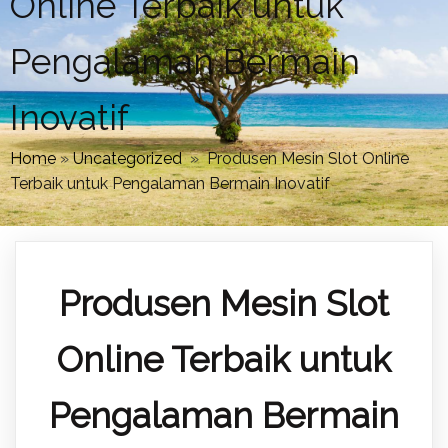
Online Terbaik untuk
Pengalaman Bermain
Inovatif
Home
»
Uncategorized
»
Produsen Mesin Slot Online
Terbaik untuk Pengalaman Bermain Inovatif
Produsen Mesin Slot
Online Terbaik untuk
Pengalaman Bermain