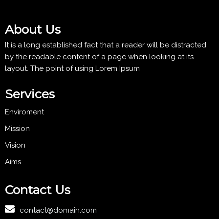
About Us
It is a long established fact that a reader will be distracted
by the readable content of a page when looking at its
layout. The point of using Lorem Ipsum
Services
Enviroment
Mission
Vision
Aims
Contact Us
contact@domain.com