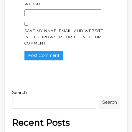
WEBSITE
SAVE MY NAME, EMAIL, AND WEBSITE
IN THIS BROWSER FOR THE NEXT TIME I
COMMENT.
Search
Search
Recent Posts