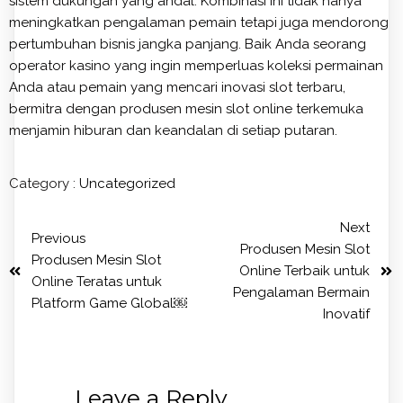
sistem dukungan yang andal. Kombinasi ini tidak hanya
meningkatkan pengalaman pemain tetapi juga mendorong
pertumbuhan bisnis jangka panjang. Baik Anda seorang
operator kasino yang ingin memperluas koleksi permainan
Anda atau pemain yang mencari inovasi slot terbaru,
bermitra dengan produsen mesin slot online terkemuka
menjamin hiburan dan keandalan di setiap putaran.
Category :
Uncategorized
Next
Previous
Produsen Mesin Slot
Produsen Mesin Slot
Online Terbaik untuk
Online Teratas untuk
Pengalaman Bermain
Platform Game Global￼
Inovatif
Leave a Reply