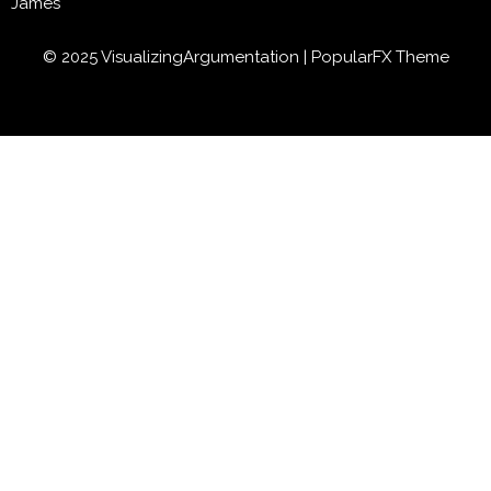
James
© 2025 VisualizingArgumentation |
PopularFX Theme