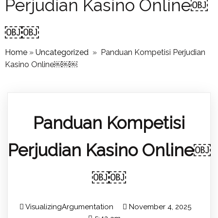
Perjudian Kasino Online￼
￼￼
Home
»
Uncategorized
»
Panduan Kompetisi Perjudian
Kasino Online￼￼￼
Panduan Kompetisi
Perjudian Kasino Online￼
￼￼
VisualizingArgumentation
November 4, 2025