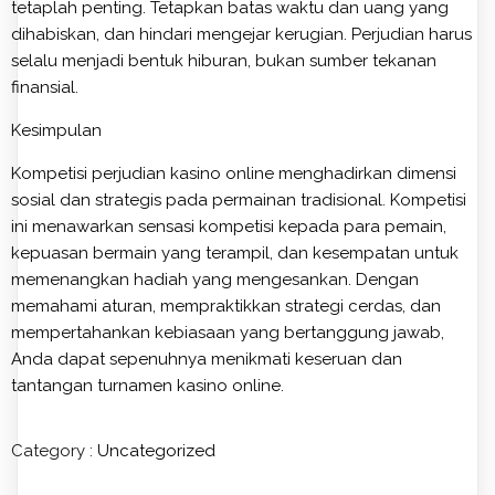
tetaplah penting. Tetapkan batas waktu dan uang yang
dihabiskan, dan hindari mengejar kerugian. Perjudian harus
selalu menjadi bentuk hiburan, bukan sumber tekanan
finansial.
Kesimpulan
Kompetisi perjudian kasino online menghadirkan dimensi
sosial dan strategis pada permainan tradisional. Kompetisi
ini menawarkan sensasi kompetisi kepada para pemain,
kepuasan bermain yang terampil, dan kesempatan untuk
memenangkan hadiah yang mengesankan. Dengan
memahami aturan, mempraktikkan strategi cerdas, dan
mempertahankan kebiasaan yang bertanggung jawab,
Anda dapat sepenuhnya menikmati keseruan dan
tantangan turnamen kasino online.
Category :
Uncategorized