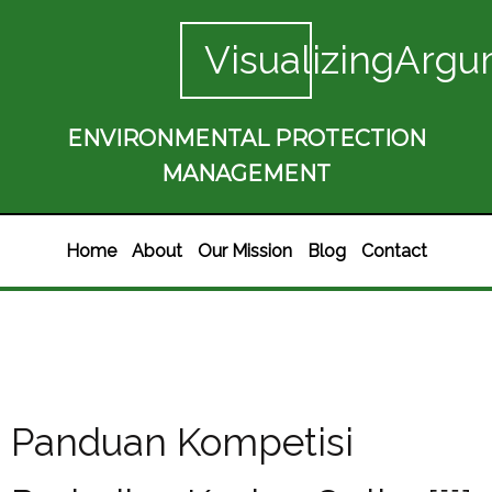
VisualizingArgu
ENVIRONMENTAL PROTECTION
MANAGEMENT
Home
About
Our Mission
Blog
Contact
Panduan Kompetisi