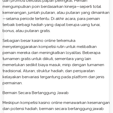
dan promosi berbasis papan peringkat. Pemain
mengumpulkan poin berdasarkan kinerja—seperti total
kemenangan, jumlah putaran, atau putaran yang dimainkan
—selama periode tertentu. Di akhir acara, para pemain
terbaik berbagi hadiah yang dapat berupa uang tunai,
bonus, atau putaran gratis.
Sebagian besar kasino online terkemuka
menyelenggarakan kompetisi rutin untuk melibatkan
pemain mereka dan meningkatkan loyalitas. Beberapa
turnamen gratis untuk diikuti, sementara yang lain
memerlukan sedikit biaya masuk, mirip dengan turnamen
tradisional. Aturan, struktur hadiah, dan persyaratan
kelayakan bervariasi tergantung pada platform dan jenis
permainan.
Bermain Secara Bertanggung Jawab
Meskipun kompetisi kasino online menawarkan kesenangan
dan potensi hadiah, bermain secara bertanggung jawab