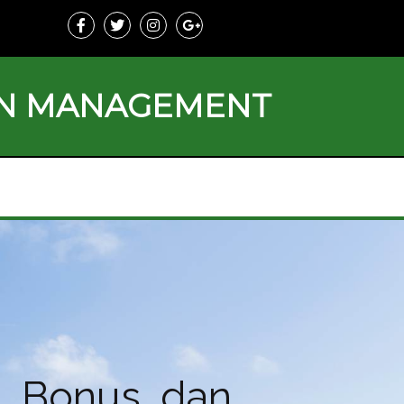
ON MANAGEMENT
u, Bonus, dan