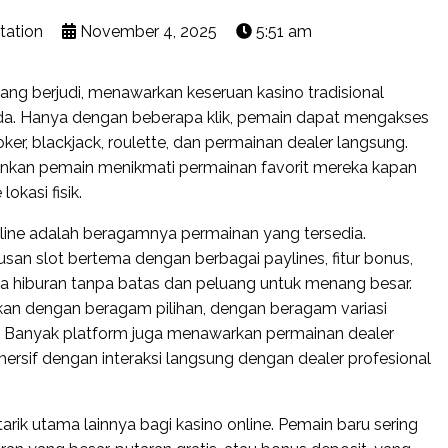
tation
November 4, 2025
5:51 am
rang berjudi, menawarkan keseruan kasino tradisional
a. Hanya dengan beberapa klik, pemain dapat mengakses
er, blackjack, roulette, dan permainan dealer langsung.
kan pemain menikmati permainan favorit mereka kapan
lokasi fisik.
nline adalah beragamnya permainan yang tersedia.
san slot bertema dengan berbagai paylines, fitur bonus,
ka hiburan tanpa batas dan peluang untuk menang besar.
kan dengan beragam pilihan, dengan beragam variasi
ker. Banyak platform juga menawarkan permainan dealer
rsif dengan interaksi langsung dengan dealer profesional
ik utama lainnya bagi kasino online. Pemain baru sering