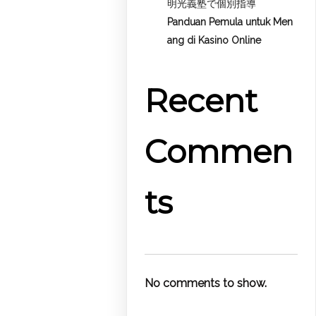
明光義塾で個別指導
Panduan Pemula untuk
Men
ang di Kasino Online
Recent
Commen
ts
No comments to show.