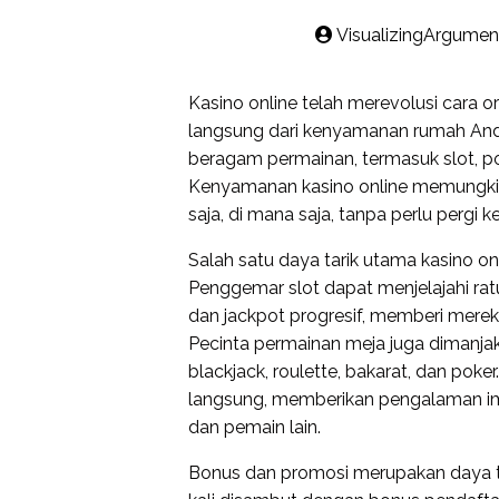
VisualizingArgumen
Kasino online telah merevolusi cara o
langsung dari kenyamanan rumah And
beragam permainan, termasuk slot, pok
Kenyamanan kasino online memungkin
saja, di mana saja, tanpa perlu pergi ke 
Salah satu daya tarik utama kasino o
Penggemar slot dapat menjelajahi ratu
dan jackpot progresif, memberi mere
Pecinta permainan meja juga dimanja
blackjack, roulette, bakarat, dan po
langsung, memberikan pengalaman ime
dan pemain lain.
Bonus dan promosi merupakan daya tar