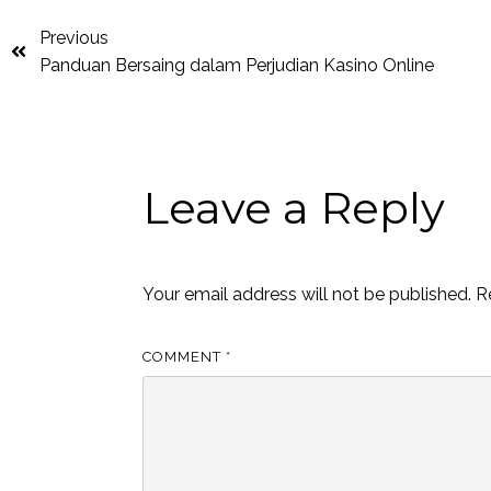
Previous
Panduan Bersaing dalam Perjudian Kasino Online
Leave a Reply
Your email address will not be published.
R
COMMENT
*