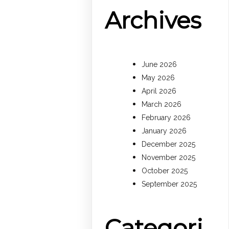
Archives
June 2026
May 2026
April 2026
March 2026
February 2026
January 2026
December 2025
November 2025
October 2025
September 2025
Categori