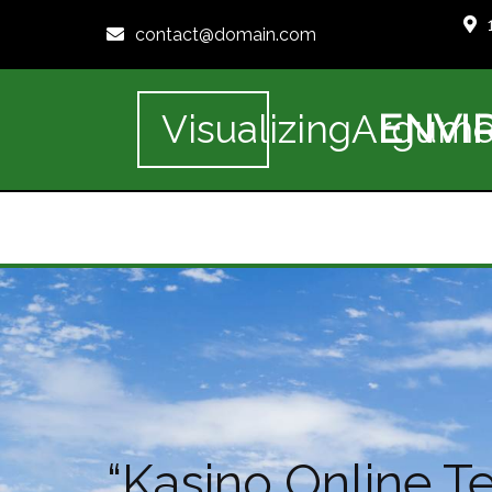
contact@domain.com
ENVI
VisualizingArgume
“Kasino Online T