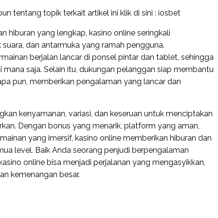
entang topik terkait artikel ini klik di sini :
iosbet
hiburan yang lengkap, kasino online seringkali
k suara, dan antarmuka yang ramah pengguna.
mainan berjalan lancar di ponsel pintar dan tablet, sehingga
 mana saja. Selain itu, dukungan pelanggan siap membantu
apa pun, memberikan pengalaman yang lancar dan
gkan kenyamanan, variasi, dan keseruan untuk menciptakan
kan. Dengan bonus yang menarik, platform yang aman,
mainan yang imersif, kasino online memberikan hiburan dan
ua level. Baik Anda seorang penjudi berpengalaman
asino online bisa menjadi perjalanan yang mengasyikkan,
dan kemenangan besar.