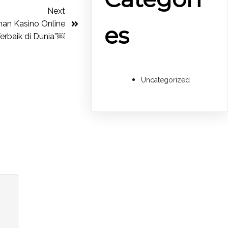
Next
nan Kasino Online
es
erbaik di Dunia”￼
Uncategorized