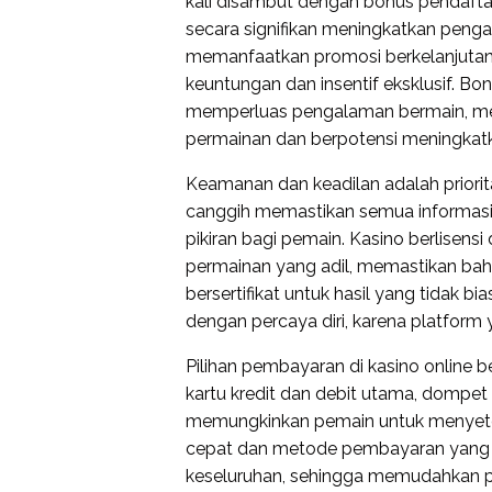
kali disambut dengan bonus pendaftar
secara signifikan meningkatkan peng
memanfaatkan promosi berkelanjutan,
keuntungan dan insentif eksklusif. Bon
memperluas pengalaman bermain, mem
permainan dan berpotensi meningka
Keamanan dan keadilan adalah priorit
canggih memastikan semua informasi 
pikiran bagi pemain. Kasino berlisensi
permainan yang adil, memastikan b
bersertifikat untuk hasil yang tidak 
dengan percaya diri, karena platform
Pilihan pembayaran di kasino online
kartu kredit dan debit utama, dompet 
memungkinkan pemain untuk menyeto
cepat dan metode pembayaran yang f
keseluruhan, sehingga memudahkan 