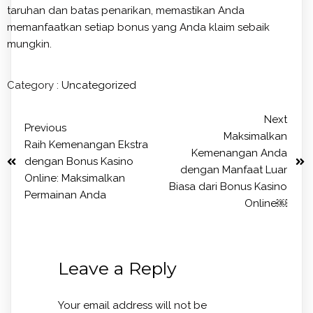
taruhan dan batas penarikan, memastikan Anda
memanfaatkan setiap bonus yang Anda klaim sebaik
mungkin.
Category :
Uncategorized
Next
Previous
Maksimalkan
Raih Kemenangan Ekstra
Kemenangan Anda
dengan Bonus Kasino
dengan Manfaat Luar
Online: Maksimalkan
Biasa dari Bonus Kasino
Permainan Anda
Online￼
Leave a Reply
Your email address will not be