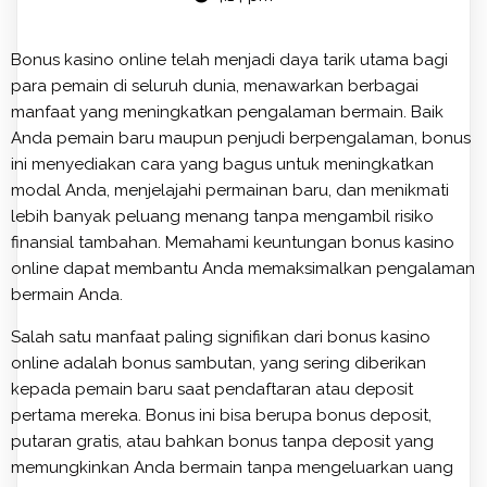
Bonus kasino online telah menjadi daya tarik utama bagi
para pemain di seluruh dunia, menawarkan berbagai
manfaat yang meningkatkan pengalaman bermain. Baik
Anda pemain baru maupun penjudi berpengalaman, bonus
ini menyediakan cara yang bagus untuk meningkatkan
modal Anda, menjelajahi permainan baru, dan menikmati
lebih banyak peluang menang tanpa mengambil risiko
finansial tambahan. Memahami keuntungan bonus kasino
online dapat membantu Anda memaksimalkan pengalaman
bermain Anda.
Salah satu manfaat paling signifikan dari bonus kasino
online adalah bonus sambutan, yang sering diberikan
kepada pemain baru saat pendaftaran atau deposit
pertama mereka. Bonus ini bisa berupa bonus deposit,
putaran gratis, atau bahkan bonus tanpa deposit yang
memungkinkan Anda bermain tanpa mengeluarkan uang