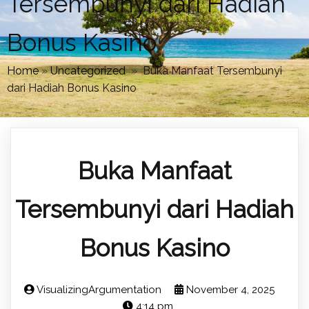
Tersembunyi dari Hadiah
Bonus Kasino
Home
»
Uncategorized
»
Buka Manfaat Tersembunyi
dari Hadiah Bonus Kasino
Buka Manfaat
Tersembunyi dari Hadiah
Bonus Kasino
VisualizingArgumentation
November 4, 2025
4:14 pm