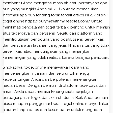
membantu Anda mengatasi masalah atau pertanyaan apa
pun yang mungkin Anda miliki. Jika Anda memerlukan
informasi apa pun tentang topik terkait artikel ini klik di sini :
togel online
https://burymewithmyneedles.com/
Untuk
menikmati pengalaman togel terbaik, penting untuk memilih
situs tepercaya dan berlisensi. Selalu cari platform yang
memiliki ulasan pengguna yang positif, lisensi terverifikasi,
dan persyaratan layanan yang jelas. Hindari situs yang tidak
terverifikasi atau mencurigakan yang menjanjikan
kemenangan yang tidak realistis, karena bisa jadi penipuan.
Singkatnya, togel online menawarkan cara yang
menyenangkan, nyaman, dan seru untuk menguji
keberuntungan Anda dan berpotensi memenangkan
hadiah besar. Dengan bermain di platform tepercaya dan
aman, Anda dapat merasa tenang saat menjelajahi
berbagai pasar togel dari seluruh dunia. Baik Anda pemain
biasa maupun penggemar berat, togel online menyediakan
hiburan tanpa batas dan kesempatan untuk mengubah