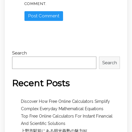
COMMENT.
Search
Search
Recent Posts
Discover How Free Online Calculators Simplify
Complex Everyday Mathematical Equations
Top Free Online Calculators For Instant Financial
And Scientific Solutions
上野市駅前にある明光義塾の魅力￼