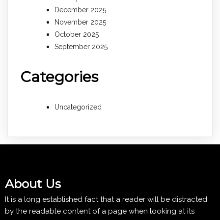
December 2025
November 2025
October 2025
September 2025
Categories
Uncategorized
About Us
It is a long established fact that a reader will be distracted
by the readable content of a page when looking at its