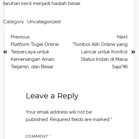
taruhan kecil menjadi hadiah besar.
Category :
Uncategorized
Previous
Next
Platform Togel Online
“Tombol Alih Online yang
Terpercaya untuk
Lancar untuk Kontrol
Kemenangan Aman,
Status Instan di Mana
Terjamin, dan Besar
Saja”￼
Leave a Reply
Your email address will not be
published.
Required fields are marked
*
COMMENT
*