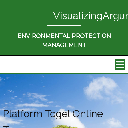
VisualizingArgu
ENVIRONMENTAL PROTECTION
MANAGEMENT
Platform Togel Online