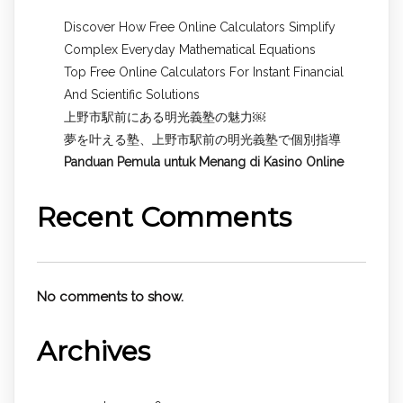
Discover How Free Online Calculators Simplify
Complex Everyday Mathematical Equations
Top Free Online Calculators For Instant Financial
And Scientific Solutions
上野市駅前にある明光義塾の魅力￼
夢を叶える塾、上野市駅前の明光義塾で個別指導
Panduan Pemula untuk
Menang di Kasino Online
Recent Comments
No comments to show.
Archives