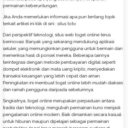
permainan keberuntungan.
Jika Anda memerlukan informasi apa pun tentang topik
terkait artikel ini klik di sini :
situs toto
Dari perspektif teknologi, situs web togel online terus
berinovasi. Banyak yang sekarang mendukung aplikasi
seluler, yang memungkinkan pengguna untuk bermain dan
memeriksa hasil di ponsel mereka. Beberapa lainnya
terintegrasi dengan metode pembayaran digital seperti
dompet elektronik dan mata uang kripto, menyediakan
transaksi keuangan yang lebih cepat dan aman.
Peningkatan ini membuat togel online lebih mudah diakses
dan ramah pengguna daripada sebelumnya.
Singkatnya, togel online merupakan perpaduan antara
tradisi dan teknologi, mengubah permainan kuno menjadi
pengalaman online modern. Baik dimainkan secara kasual
untuk hiburan maupun dipelajari sebagai permainan