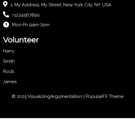
1, My Address, My Street, New York City, NY, USA
+1234567890
Mon-Fri 9am-7pm
Volunteer
Harry
Smith
Rods
James
© 2025 VisualizingArgumentation |
PopularFX Theme