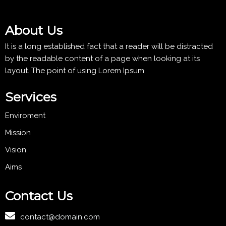
About Us
It is a long established fact that a reader will be distracted
by the readable content of a page when looking at its
layout. The point of using Lorem Ipsum
Services
Enviroment
Mission
Vision
Aims
Contact Us
contact@domain.com