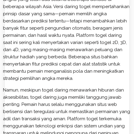
beberapa wilayah Asia. Versi daring togel mempertahankan
prinsip dasar yang sama—pemain memilih angka
berdasarkan prediksi tertentu—tetapi menambahkan lebih
banyak fitur seperti pengundian otomatis, beragam jenis
permainan, dan hasil waktu nyata. Platform togel daring
saat ini sering kali menyertakan varian seperti togel 2D, 3D,
dan 4D, yang masing-masing menawarkan peluang dan
struktur hadiah yang berbeda. Beberapa situs bahkan
menyertakan fitur prediksi cepat dan alat statistik untuk
membantu pemain menganalisis pola dan meningkatkan
strategi pemilihan angka mereka.
Namun, meskipun togel daring menawarkan hiburan dan
aksesibilitas, togel daring juga memiliki tanggung jawab
penting. Pemain harus selalu menggunakan situs web
berlisensi dan teregulasi untuk memastikan permainan yang
adil dan transaksi yang aman. Platform togel terkemuka
menggunakan teknologi enkripsi dan sistem undian yang
transparan untuk melindungi pengguna dari penipuan.