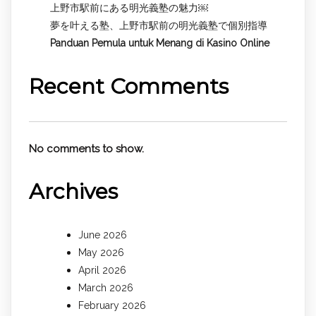
上野市駅前にある明光義塾の魅力￼
夢を叶える塾、上野市駅前の明光義塾で個別指導
Panduan Pemula untuk
Menang di Kasino Online
Recent Comments
No comments to show.
Archives
June 2026
May 2026
April 2026
March 2026
February 2026