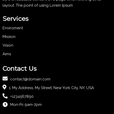
layout. The point of using Lorem Ipsum
Services
Enviroment
Mission
Vision
Aims
Contact Us
contact@domain.com
1, My Address, My Street, New York City, NY, USA
+1234567890
Mon-Fri 9am-7pm