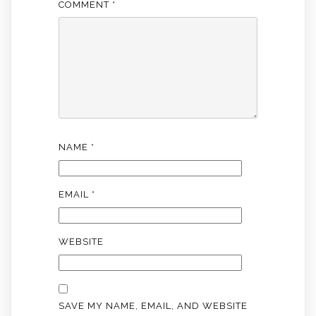
COMMENT
*
NAME
*
EMAIL
*
WEBSITE
SAVE MY NAME, EMAIL, AND WEBSITE