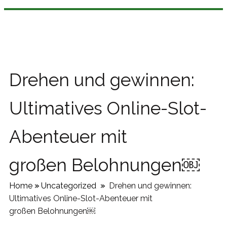
Drehen und gewinnen:
Ultimatives Online-Slot-
Abenteuer mit
großen Belohnungen￼
Home
»
Uncategorized
»
Drehen und gewinnen:
Ultimatives Online-Slot-Abenteuer mit
großen Belohnungen￼