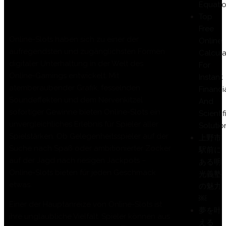
October 22, 2025
Equati
9:53 am
Top
Free
Online-Slots haben sich zu einer der
Online
aufregendsten und zugänglichsten Formen
Calcula
digitaler Unterhaltung in der Welt des
For
Online-Gamings entwickelt. Mit
Instant
atemberaubender Grafik, fesselnden
Financi
Soundeffekten und dem Nervenkitzel
And
sofortiger Gewinne bieten Online-Slots ein
Scientif
unvergleichliches Erlebnis für Spieler aller
Solutio
Spielstärken. Ob Gelegenheitsspieler auf der
上野市
Suche nach Spaß oder ambitionierter Zocker
駅前に
auf der Jagd nach riesigen Jackpots –
ある明
Online-Slots bieten für jeden Geschmack
光義塾
etwas.
の魅力
￼
Einer der Hauptanreize von Online-Slots ist
夢を叶
ihre unglaubliche Vielfalt. Spieler können aus
える