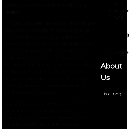
2025
tentang topik terkait artikel ini klik di sini
Septem
:
iosbet
2025
Online-Slots bieten außerdem verschiedene
Bonusfunktionen, die für mehr Spannung
Categ
und Gewinne sorgen. Dazu gehören Wild-
Symbole, Scatter-Symbole, Multiplikatoren
und Freispielrunden. Einige Spiele bieten
Uncate
sogar interaktive Bonuslevel, in denen
About
Spieler versteckte Preise freischalten oder an
Minispielen teilnehmen können. Diese
Us
innovativen Funktionen machen das Spiel
nicht nur dynamischer, sondern erhöhen
auch die Gewinnchancen.
It is a long
Neuen Spielern bieten viele Online-Casinos
Willkommensboni, Freispiele und
Demoversionen ihrer Slot-Spiele an. So
können Spieler verschiedene Spiele