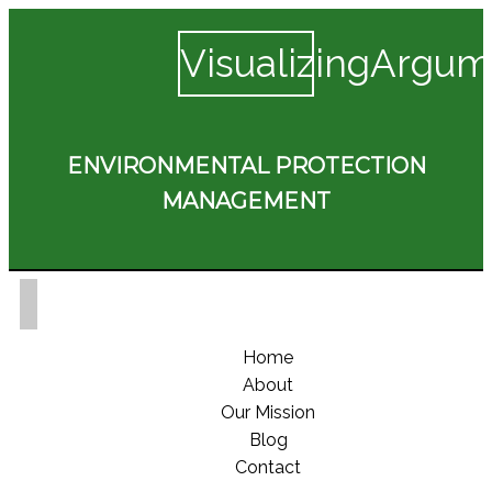
VisualizingArgum
ENVIRONMENTAL PROTECTION
MANAGEMENT
Home
About
Our Mission
Blog
Contact