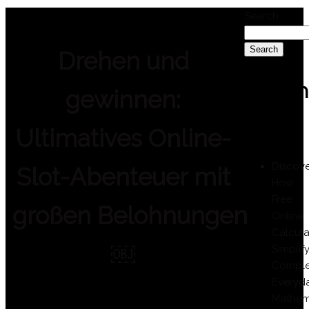
Search
Search
Drehen und
Recen
gewinnen:
Posts
Ultimatives Online-
Discove
Slot-Abenteuer mit
How
Free
großen Belohnungen
Online
Calcula
￼
Simplif
Compl
Everyd
VisualizingArgumentation
Mathem