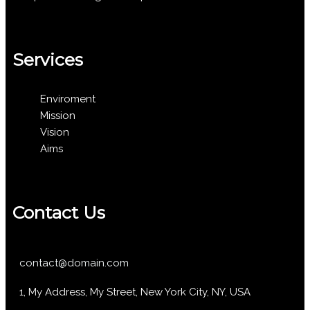
Services
Enviroment
Mission
Vision
Aims
Contact Us
contact@domain.com
1, My Address, My Street, New York City, NY, USA