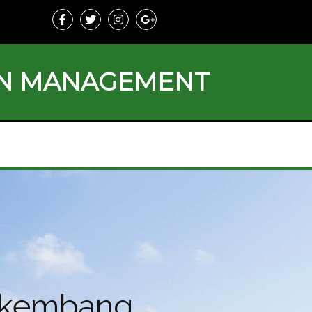
ON MANAGEMENT
erkembang