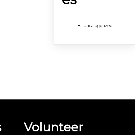
Uncategorized
s
Volunteer