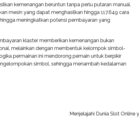
silkan kemenangan beruntun tanpa perlu putaran manual.
akan mesin yang dapat menghasilkan hingga 117.649 cara
ehingga meningkatkan potensi pembayaran yang
pembayaran klaster memberikan kemenangan bukan
sional, melainkan dengan membentuk kelompok simbol-
ogika permainan ini mendorong pemain untuk berpikir
pengelompokan simbol, sehingga menambah kedalaman
Menjelajahi Dunia Slot Onlin