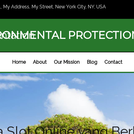
1, My Address, My Street, New York City, NY, USA
RONMENTAL PROTECTI
ntation
Home
About
Our Mission
Blog
Contact
ia Slot Online yang B