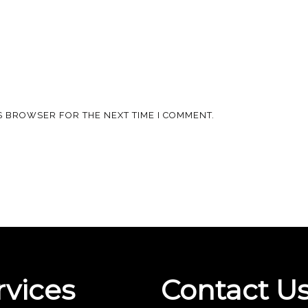
IS BROWSER FOR THE NEXT TIME I COMMENT.
rvices
Contact U