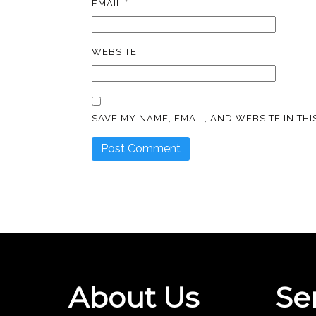
EMAIL
*
WEBSITE
SAVE MY NAME, EMAIL, AND WEBSITE IN TH
About Us
Se