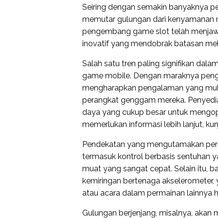
Seiring dengan semakin banyaknya 
memutar gulungan dari kenyamanan ru
pengembang game slot telah menjawa
inovatif yang mendobrak batasan meka
Salah satu tren paling signifikan da
game mobile. Dengan maraknya penggu
mengharapkan pengalaman yang mulus
perangkat genggam mereka. Penyedia
daya yang cukup besar untuk mengop
memerlukan informasi lebih lanjut, ku
Pendekatan yang mengutamakan peran
termasuk kontrol berbasis sentuhan yan
muat yang sangat cepat. Selain itu, ba
kemiringan bertenaga akselerometer
atau acara dalam permainan lainnya
Gulungan berjenjang, misalnya, aka