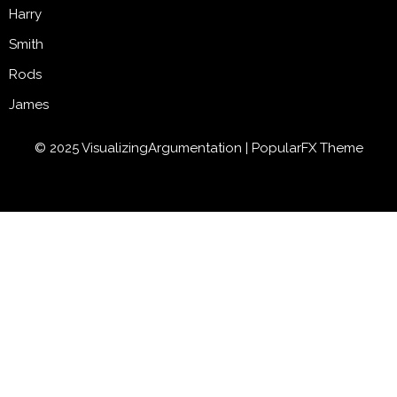
Harry
Smith
Rods
James
© 2025 VisualizingArgumentation |
PopularFX Theme