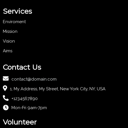
Services
Enviroment
Mission
Vision
Aims
Contact Us
contact@domain.com
1, My Address, My Street, New York City, NY, USA
+1234567890
Mon-Fri 9am-7pm
Volunteer