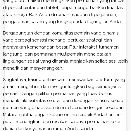
yang dioptimalkan memungkinkan permainan yang lancar
di ponsel pintar dan tablet, tanpa mengorbankan kualitas
atau kinerja. Baik Anda di rumah maupun di perjalanan,
pengalaman kasino yang lengkap ada di ujung jari Anda.
Bergabunglah dengan komunitas pemain yang dinamis
yang berbagi sensasi menang, bertukar strategi, dan
merayakan kemenangan besar. Fitur interaktif, turnamen
langsung, dan permainan multipemain menciptakan
lingkungan sosial yang dinamis, menjadikan setiap sesi lebih
menarik dan menyenangkan.
Singkatnya, kasino online kami menawarkan platform yang
aman, menghibur, dan menguntungkan bagi semua jenis
pemain. Dengan pilihan permainan yang luas, bonus
menarik, aksesibilitas seluler, dan dukungan khusus, setiap
momen yang dihabiskan di sini dipenuhi dengan keseruan.
Mulailah petualangan kasino online terbaik Anda hari ini—
putar, menangkan, dan rasakan serunya permainan kelas
dunia dari kenyamanan rumah Anda sendiri.