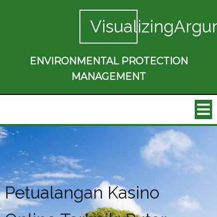
VisualizingArgu
ENVIRONMENTAL PROTECTION
MANAGEMENT
Petualangan Kasino