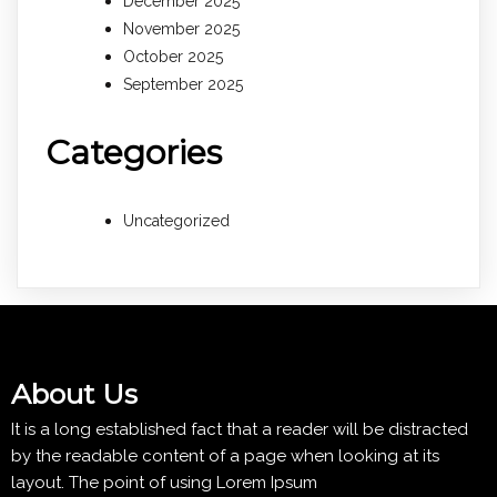
December 2025
November 2025
October 2025
September 2025
Categories
Uncategorized
About Us
It is a long established fact that a reader will be distracted
by the readable content of a page when looking at its
layout. The point of using Lorem Ipsum