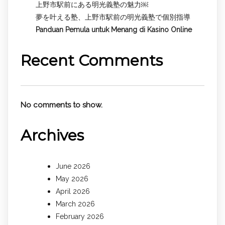
上野市駅前にある明光義塾の魅力￼
夢を叶える塾、上野市駅前の明光義塾で個別指導
Panduan Pemula untuk
Menang di Kasino Online
Recent Comments
No comments to show.
Archives
June 2026
May 2026
April 2026
March 2026
February 2026