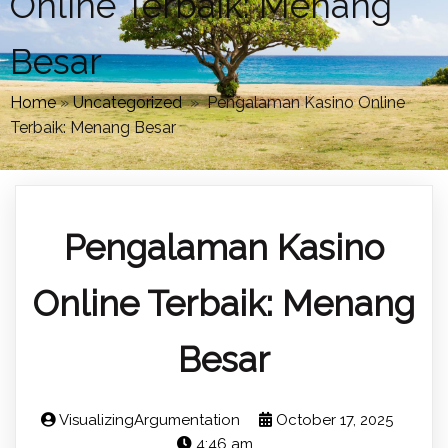
Online Terbaik: Menang
Besar
Home
»
Uncategorized
»
Pengalaman Kasino Online
Terbaik: Menang Besar
Pengalaman Kasino
Online Terbaik: Menang
Besar
VisualizingArgumentation
October 17, 2025
4:46 am