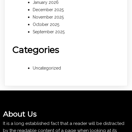
January 2026
December 2025
November 2025
October 2025
September 2025
Categories
Uncategorized
About Us
It is a long established fact that a reader will be distracted
by the readable content of a page when looking at its