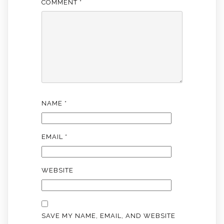
COMMENT
*
NAME
*
EMAIL
*
WEBSITE
SAVE MY NAME, EMAIL, AND WEBSITE