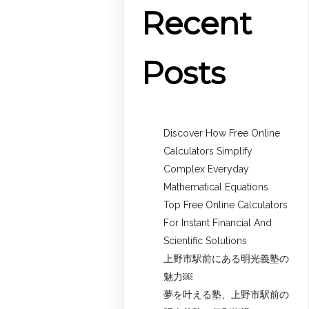
Recent
Posts
Discover How Free Online
Calculators Simplify
Complex Everyday
Mathematical Equations
Top Free Online Calculators
For Instant Financial And
Scientific Solutions
上野市駅前にある明光義塾の
魅力￼
夢を叶える塾、上野市駅前の