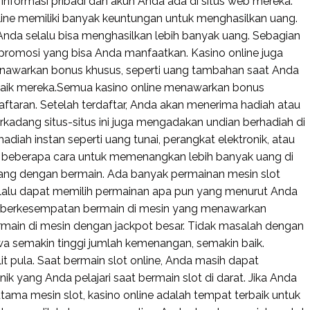
nformasi pribadi dan akun Anda ada di situs web mereka.
ine memiliki banyak keuntungan untuk menghasilkan uang.
Anda selalu bisa menghasilkan lebih banyak uang. Sebagian
romosi yang bisa Anda manfaatkan. Kasino online juga
nawarkan bonus khusus, seperti uang tambahan saat Anda
rbaik mereka.Semua kasino online menawarkan bonus
ftaran. Setelah terdaftar, Anda akan menerima hadiah atau
rkadang situs-situs ini juga mengadakan undian berhadiah di
ah instan seperti uang tunai, perangkat elektronik, atau
h beberapa cara untuk memenangkan lebih banyak uang di
enang dengan bermain. Ada banyak permainan mesin slot
 selalu dapat memilih permainan apa pun yang menurut Anda
berkesempatan bermain di mesin yang menawarkan
rmain di mesin dengan jackpot besar. Tidak masalah dengan
wa semakin tinggi jumlah kemenangan, semakin baik.
it pula. Saat bermain slot online, Anda masih dapat
 yang Anda pelajari saat bermain slot di darat. Jika Anda
tama mesin slot, kasino online adalah tempat terbaik untuk