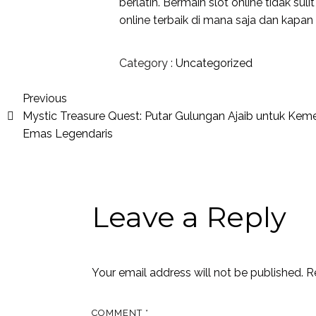
berlatih. Bermain slot online tidak su
online terbaik di mana saja dan kapan 
Category :
Uncategorized
Previous
Mystic Treasure Quest: Putar Gulungan Ajaib untuk Ke
Emas Legendaris
Leave a Reply
Your email address will not be published.
R
COMMENT
*