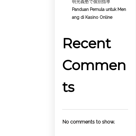
明光義塾で個別指導
Panduan Pemula untuk
Men
ang di Kasino Online
Recent
Commen
ts
No comments to show.