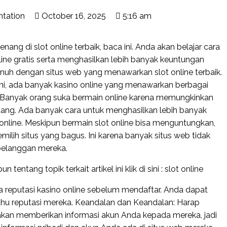
ntation
October 16, 2025
5:16 am
ang di slot online terbaik, baca ini. Anda akan belajar cara
ine gratis serta menghasilkan lebih banyak keuntungan
nuh dengan situs web yang menawarkan slot online terbaik.
ni, ada banyak kasino online yang menawarkan berbagai
 Banyak orang suka bermain online karena memungkinkan
ng. Ada banyak cara untuk menghasilkan lebih banyak
online. Meskipun bermain slot online bisa menguntungkan,
ilih situs yang bagus. Ini karena banyak situs web tidak
pelanggan mereka.
entang topik terkait artikel ini klik di sini :
slot online
a reputasi kasino online sebelum mendaftar. Anda dapat
tahu reputasi mereka. Keandalan dan Keandalan: Harap
akan memberikan informasi akun Anda kepada mereka, jadi