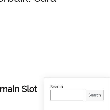
main Slot
Search
Search