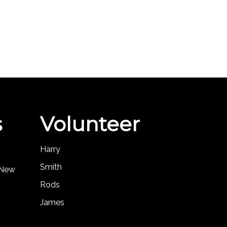
s
Volunteer
Harry
Smith
 New
Rods
James