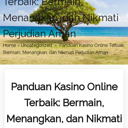
Terbaik: Bermain,
Menangkan, dan Nikmati
Perjudian Aman
Home
»
Uncategorized
»
Panduan Kasino Online Terbaik:
Bermain, Menangkan, dan Nikmati Perjudian Aman
Panduan Kasino Online
Terbaik: Bermain,
Menangkan, dan Nikmati