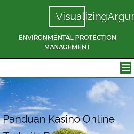
VisualizingArgu
ENVIRONMENTAL PROTECTION
MANAGEMENT
Panduan Kasino Online