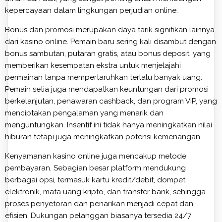
kepercayaan dalam lingkungan perjudian online.
Bonus dan promosi merupakan daya tarik signifikan lainnya
dari kasino online. Pemain baru sering kali disambut dengan
bonus sambutan, putaran gratis, atau bonus deposit, yang
memberikan kesempatan ekstra untuk menjelajahi
permainan tanpa mempertaruhkan terlalu banyak uang.
Pemain setia juga mendapatkan keuntungan dari promosi
berkelanjutan, penawaran cashback, dan program VIP, yang
menciptakan pengalaman yang menarik dan
menguntungkan. Insentif ini tidak hanya meningkatkan nilai
hiburan tetapi juga meningkatkan potensi kemenangan.
Kenyamanan kasino online juga mencakup metode
pembayaran. Sebagian besar platform mendukung
berbagai opsi, termasuk kartu kredit/debit, dompet
elektronik, mata uang kripto, dan transfer bank, sehingga
proses penyetoran dan penarikan menjadi cepat dan
efisien. Dukungan pelanggan biasanya tersedia 24/7