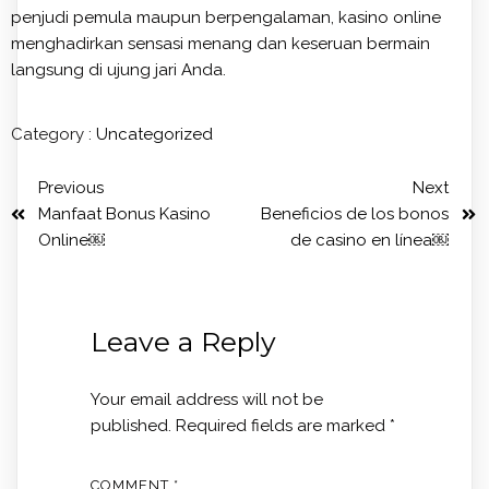
penjudi pemula maupun berpengalaman, kasino online
menghadirkan sensasi menang dan keseruan bermain
langsung di ujung jari Anda.
Category :
Uncategorized
Previous
Next
Manfaat Bonus Kasino
Beneficios de los bonos
Online￼
de casino en línea￼
Leave a Reply
Your email address will not be
published.
Required fields are marked
*
COMMENT
*