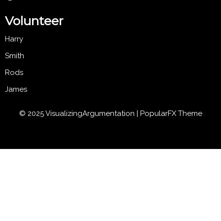
Volunteer
Harry
Smith
Rods
James
© 2025 VisualizingArgumentation |
PopularFX Theme