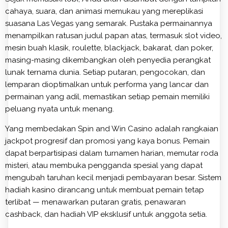
cahaya, suara, dan animasi memukau yang mereplikasi
suasana Las Vegas yang semarak. Pustaka permainannya
menampilkan ratusan judul papan atas, termasuk slot video,
mesin buah klasik, roulette, blackjack, bakarat, dan poker,
masing-masing dikembangkan oleh penyedia perangkat
lunak ternama dunia. Setiap putaran, pengocokan, dan
lemparan dioptimalkan untuk performa yang lancar dan
permainan yang adil, memastikan setiap pemain memiliki
peluang nyata untuk menang.
Yang membedakan Spin and Win Casino adalah rangkaian
jackpot progresif dan promosi yang kaya bonus. Pemain
dapat berpartisipasi dalam turnamen harian, memutar roda
misteri, atau membuka pengganda spesial yang dapat
mengubah taruhan kecil menjadi pembayaran besar. Sistem
hadiah kasino dirancang untuk membuat pemain tetap
terlibat — menawarkan putaran gratis, penawaran
cashback, dan hadiah VIP eksklusif untuk anggota setia.