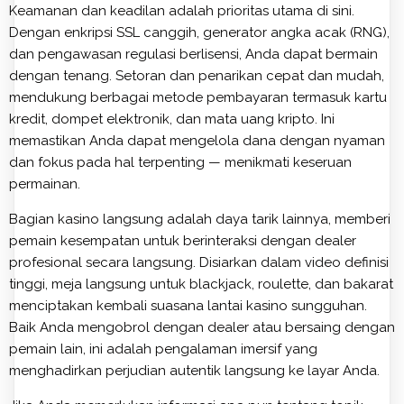
Keamanan dan keadilan adalah prioritas utama di sini.
Dengan enkripsi SSL canggih, generator angka acak (RNG),
dan pengawasan regulasi berlisensi, Anda dapat bermain
dengan tenang. Setoran dan penarikan cepat dan mudah,
mendukung berbagai metode pembayaran termasuk kartu
kredit, dompet elektronik, dan mata uang kripto. Ini
memastikan Anda dapat mengelola dana dengan nyaman
dan fokus pada hal terpenting — menikmati keseruan
permainan.
Bagian kasino langsung adalah daya tarik lainnya, memberi
pemain kesempatan untuk berinteraksi dengan dealer
profesional secara langsung. Disiarkan dalam video definisi
tinggi, meja langsung untuk blackjack, roulette, dan bakarat
menciptakan kembali suasana lantai kasino sungguhan.
Baik Anda mengobrol dengan dealer atau bersaing dengan
pemain lain, ini adalah pengalaman imersif yang
menghadirkan perjudian autentik langsung ke layar Anda.