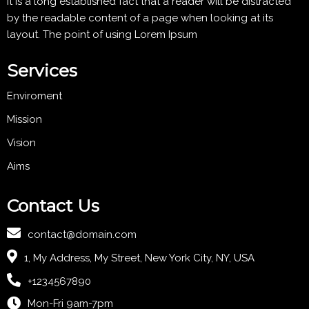
It is a long established fact that a reader will be distracted
by the readable content of a page when looking at its
layout. The point of using Lorem Ipsum
Services
Enviroment
Mission
Vision
Aims
Contact Us
contact@domain.com
1, My Address, My Street, New York City, NY, USA
+1234567890
Mon-Fri 9am-7pm