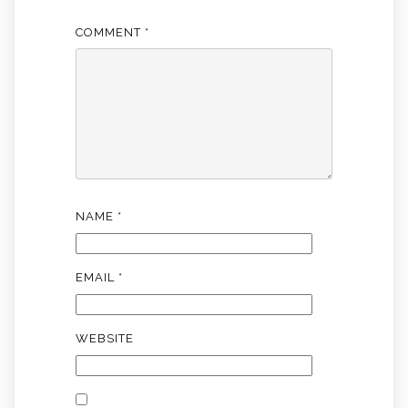
COMMENT
*
NAME
*
EMAIL
*
WEBSITE