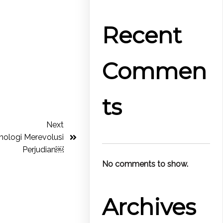
Recent
Commen
ts
Next
nologi Merevolusi
Perjudian￼
No comments to show.
Archives