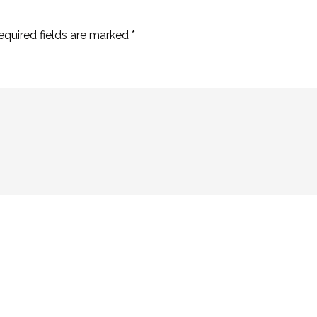
equired fields are marked
*