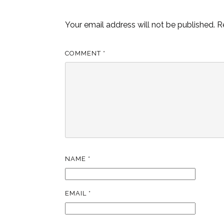
Your email address will not be published.
R
COMMENT
*
NAME
*
EMAIL
*