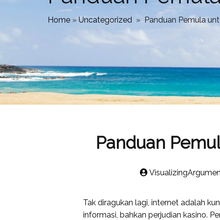
Home
»
Uncategorized
»
Panduan Pemula unt
Panduan Pemul
VisualizingArgumen
Tak diragukan lagi, internet adalah kun
informasi, bahkan perjudian kasino. Per