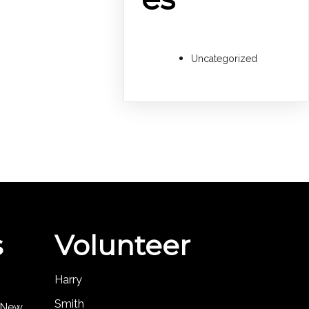
Uncategorized
s
Volunteer
Harry
Smith
, New