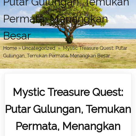
Putar Gulungan, Temukan
Permata, Menangkan
Besar
Home
»
Uncategorized
»
Mystic Treasure Quest: Putar
Gulungan, Temukan Permata, Menangkan Besar
Mystic Treasure Quest:
Putar Gulungan, Temukan
Permata, Menangkan