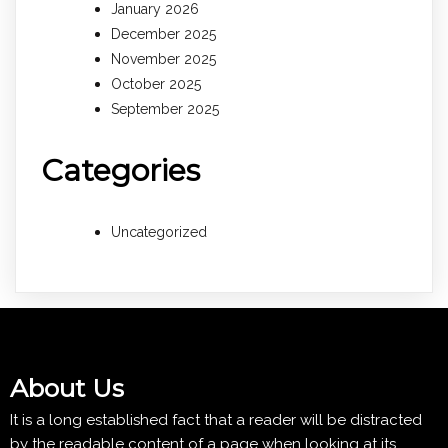
January 2026
December 2025
November 2025
October 2025
September 2025
Categories
Uncategorized
About Us
It is a long established fact that a reader will be distracted
by the readable content of a page when looking at its