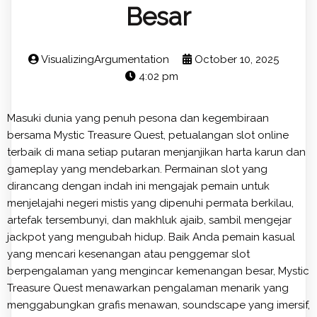
Besar
VisualizingArgumentation
October 10, 2025
4:02 pm
Masuki dunia yang penuh pesona dan kegembiraan
bersama Mystic Treasure Quest, petualangan slot online
terbaik di mana setiap putaran menjanjikan harta karun dan
gameplay yang mendebarkan. Permainan slot yang
dirancang dengan indah ini mengajak pemain untuk
menjelajahi negeri mistis yang dipenuhi permata berkilau,
artefak tersembunyi, dan makhluk ajaib, sambil mengejar
jackpot yang mengubah hidup. Baik Anda pemain kasual
yang mencari kesenangan atau penggemar slot
berpengalaman yang mengincar kemenangan besar, Mystic
Treasure Quest menawarkan pengalaman menarik yang
menggabungkan grafis menawan, soundscape yang imersif,