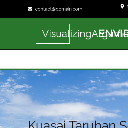
contact@domain.com
ENVI
VisualizingArgume
Kuasai Taruhan Se