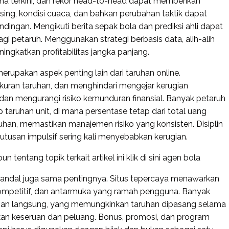
orma terkini, dan rekor head-to-head dapat memberikan
ing, kondisi cuaca, dan bahkan perubahan taktik dapat
ndingan. Mengikuti berita sepak bola dan prediksi ahli dapat
i petaruh. Menggunakan strategi berbasis data, alih-alih
ningkatkan profitabilitas jangka panjang.
rupakan aspek penting lain dari taruhan online.
uran taruhan, dan menghindari mengejar kerugian
n mengurangi risiko kemunduran finansial. Banyak petaruh
ruhan unit, di mana persentase tetap dari total uang
uhan, memastikan manajemen risiko yang konsisten. Disiplin
utusan impulsif sering kali menyebabkan kerugian.
tentang topik terkait artikel ini klik di sini
agen bola
g andal juga sama pentingnya. Situs tepercaya menawarkan
ompetitif, dan antarmuka yang ramah pengguna. Banyak
uhan langsung, yang memungkinkan taruhan dipasang selama
an keseruan dan peluang. Bonus, promosi, dan program