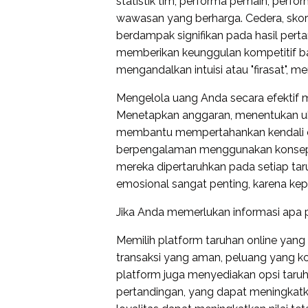
statistik tim, performa pemain, perf
wawasan yang berharga. Cedera, skors
berdampak signifikan pada hasil perta
memberikan keunggulan kompetitif bag
mengandalkan intuisi atau "firasat", me
Mengelola uang Anda secara efektif me
Menetapkan anggaran, menentukan uk
membantu mempertahankan kendali da
berpengalaman menggunakan konsep ta
mereka dipertaruhkan pada setiap tar
emosional sangat penting, karena kep
Jika Anda memerlukan informasi apa pun 
Memilih platform taruhan online yan
transaksi yang aman, peluang yang k
platform juga menyediakan opsi tar
pertandingan, yang dapat meningkatk