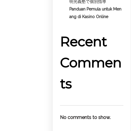
明光義塾で個別指導
Panduan Pemula untuk
Men
ang di Kasino Online
Recent
Commen
ts
No comments to show.