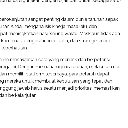
tapi harus digunakan dengan bijak dan bukan sebagai satu-
berkelanjutan sangat penting dalam dunia taruhan sepak
uhan Anda, menganalisis kinerja masa lalu, dan
pat meningkatkan hasil seiring waktu. Meskipun tidak ada
mbinasi pengetahuan, disiplin, dan strategi secara
keberhasilan.
nline menawarkan cara yang menarik dan berpotensi
aga ini. Dengan memahami jenis taruhan, melakukan riset
an memilih platform tepercaya, para petaruh dapat
ng mereka untuk membuat keputusan yang tepat dan
nggung jawab harus selalu menjadi prioritas, memastikan
an berkelanjutan.