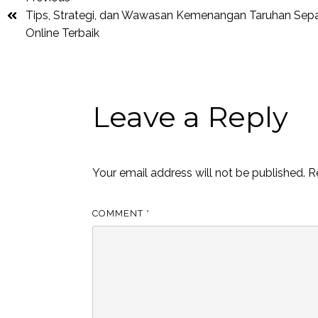
Tips, Strategi, dan Wawasan Kemenangan Taruhan Sep
Online Terbaik
Leave a Reply
Your email address will not be published.
R
COMMENT
*