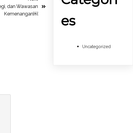
tegi, dan Wawasan
Kemenangan￼
es
Uncategorized