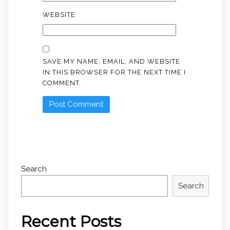
WEBSITE
SAVE MY NAME, EMAIL, AND WEBSITE
IN THIS BROWSER FOR THE NEXT TIME I
COMMENT.
Search
Search
Recent Posts