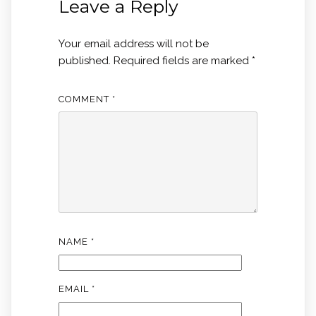
Leave a Reply
Your email address will not be
published.
Required fields are marked
*
COMMENT
*
NAME
*
EMAIL
*