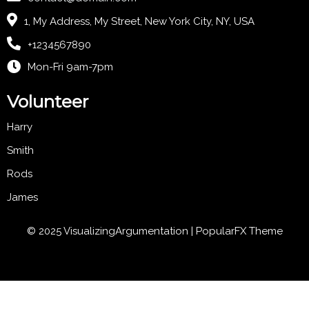
1, My Address, My Street, New York City, NY, USA
+1234567890
Mon-Fri 9am-7pm
Volunteer
Harry
Smith
Rods
James
© 2025 VisualizingArgumentation |
PopularFX Theme