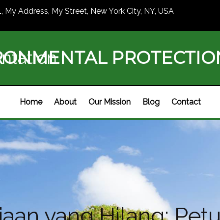
1, My Address, My Street, New York City, NY, USA
RONMENTAL PROTECTI
ntation
Home
About
Our Mission
Blog
Contact
jaan yang Hilang: Pet