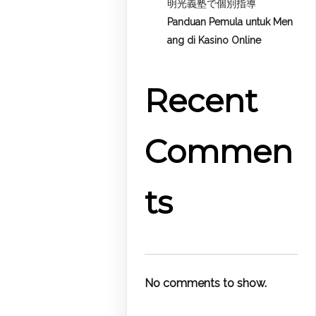
明光義塾で個別指導
Panduan Pemula untuk
Men
ang di Kasino Online
Recent
Commen
ts
No comments to show.