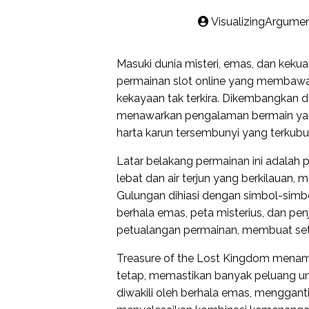
VisualizingArgume
Masuki dunia misteri, emas, dan keku
permainan slot online yang membawa
kekayaan tak terkira. Dikembangkan den
menawarkan pengalaman bermain yang
harta karun tersembunyi yang terkubur
Latar belakang permainan ini adalah 
lebat dan air terjun yang berkilauan
Gulungan dihiasi dengan simbol-sim
berhala emas, peta misterius, dan p
petualangan permainan, membuat setia
Treasure of the Lost Kingdom menamp
tetap, memastikan banyak peluang unt
diwakili oleh berhala emas, menggant