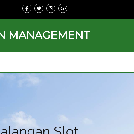
ON MANAGEMENT
ualangan Slot