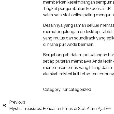
memberikan keseimbangan sempurna an
Tingkat pengembalian ke pemain (RTP)
salah satu slot online paling mengunt
Desainnya yang ramah seluler memast
memutar gulungan di desktop, tablet
yang mulus dan soundtrack yang epik
di mana pun Anda bermain.
Bergabunglah dalam petualangan hari 
setiap putaran membawa Anda lebih d
menemukan emas yang hilang dan meng
akankah misteri kuil tetap tersembu
Category :
Uncategorized
Previous
Mystic Treasures: Pencarian Emas di Slot Alam Ajaib￼