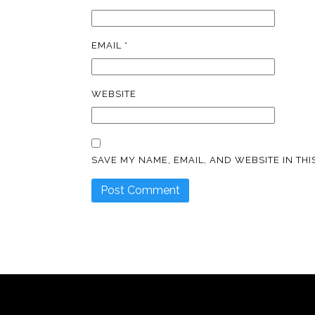
EMAIL
*
WEBSITE
SAVE MY NAME, EMAIL, AND WEBSITE IN TH