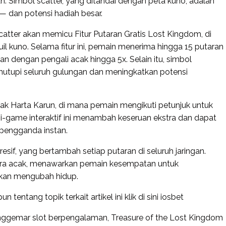
 Simbol scatter, yang ditandai dengan peta kuno, adalah
 dan potensi hadiah besar.
catter akan memicu Fitur Putaran Gratis Lost Kingdom, di
l kuno. Selama fitur ini, pemain menerima hingga 15 putaran
n dengan pengali acak hingga 5x. Selain itu, simbol
utupi seluruh gulungan dan meningkatkan potensi
ejak Harta Karun, di mana pemain mengikuti petunjuk untuk
-game interaktif ini menambah keseruan ekstra dan dapat
 pengganda instan.
sif, yang bertambah setiap putaran di seluruh jaringan.
cara acak, menawarkan pemain kesempatan untuk
kan mengubah hidup.
tentang topik terkait artikel ini klik di sini
iosbet
ggemar slot berpengalaman, Treasure of the Lost Kingdom