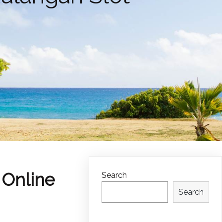
 Online
Search
Search