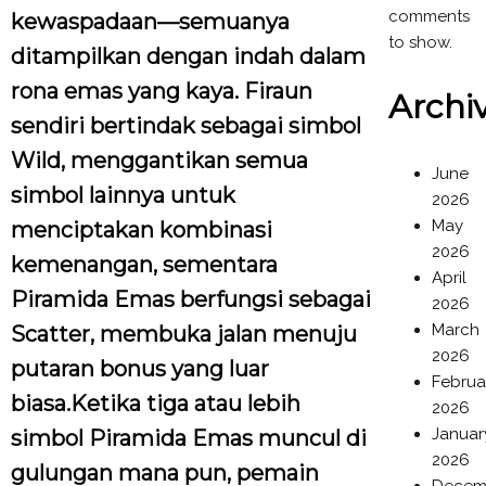
comments
kewaspadaan—semuanya
to show.
ditampilkan dengan indah dalam
rona emas yang kaya. Firaun
Archi
sendiri bertindak sebagai simbol
Wild, menggantikan semua
June
simbol lainnya untuk
2026
May
menciptakan kombinasi
2026
kemenangan, sementara
April
Piramida Emas berfungsi sebagai
2026
March
Scatter, membuka jalan menuju
2026
putaran bonus yang luar
Februa
biasa.Ketika tiga atau lebih
2026
Januar
simbol Piramida Emas muncul di
2026
gulungan mana pun, pemain