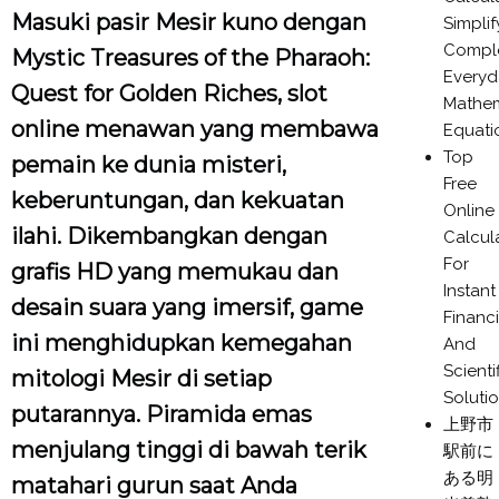
Masuki pasir Mesir kuno dengan
Simplif
Compl
Mystic Treasures of the Pharaoh:
Everyd
Quest for Golden Riches, slot
Mathem
online menawan yang membawa
Equati
Top
pemain ke dunia misteri,
Free
keberuntungan, dan kekuatan
Online
ilahi. Dikembangkan dengan
Calcul
For
grafis HD yang memukau dan
Instant
desain suara yang imersif, game
Financi
ini menghidupkan kemegahan
And
Scienti
mitologi Mesir di setiap
Soluti
putarannya. Piramida emas
上野市
menjulang tinggi di bawah terik
駅前に
ある明
matahari gurun saat Anda