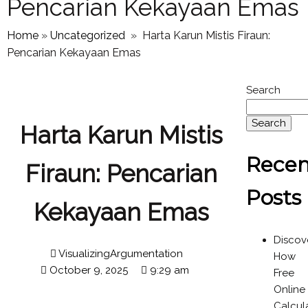
Pencarian Kekayaan Emas
Home
»
Uncategorized
»
Harta Karun Mistis Firaun:
Pencarian Kekayaan Emas
Search
Search
Harta Karun Mistis
Recen
Firaun: Pencarian
Posts
Kekayaan Emas
Discov
VisualizingArgumentation
How
October 9, 2025
9:29 am
Free
Online
Calcul