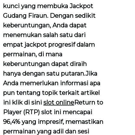
kunci yang membuka Jackpot
Gudang Firaun. Dengan sedikit
keberuntungan, Anda dapat
menemukan salah satu dari
empat jackpot progresif dalam
permainan, di mana
keberuntungan dapat diraih
hanya dengan satu putaran.Jika
Anda memerlukan informasi apa
pun tentang topik terkait artikel
ini klik di sini
slot online
Return to
Player (RTP) slot ini mencapai
96,4% yang impresif, memastikan
permainan yang adil dan sesi