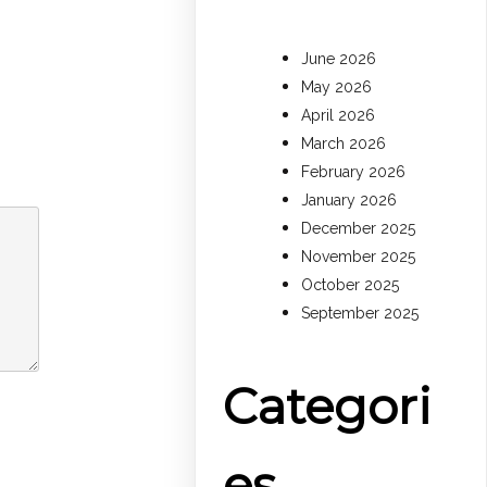
June 2026
May 2026
April 2026
March 2026
February 2026
January 2026
December 2025
November 2025
October 2025
September 2025
Categori
es