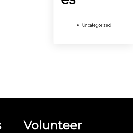
Uncategorized
s
Volunteer