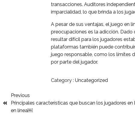
transacciones. Auditores independien
imparcialidad, lo que brinda a los jug
A pesar de sus ventajas, el juego en lí
preocupaciones es la adicción. Dado 
resultar difícil para los jugadores es
plataformas también puede contribui
juego responsable, como los límites d
por parte del jugador.
Category :
Uncategorized
Previous
Principales características que buscan los jugadores en 
en línea￼