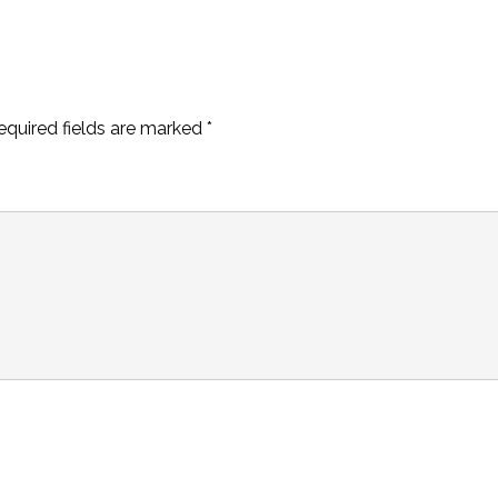
equired fields are marked
*