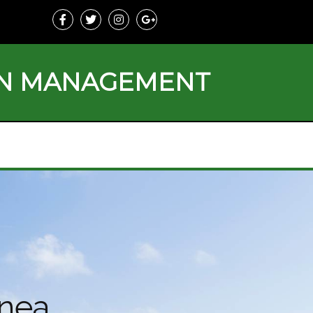
ON MANAGEMENT
ínea