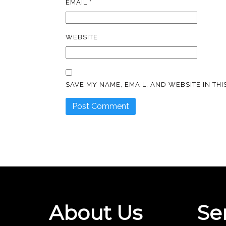
EMAIL
*
WEBSITE
SAVE MY NAME, EMAIL, AND WEBSITE IN TH
About Us
Se