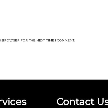
IS BROWSER FOR THE NEXT TIME I COMMENT.
rvices
Contact U