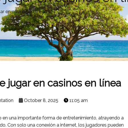
ar en casinos en línea
e jugar en casinos en línea
ntation
October 8, 2025
11:05 am
do en una importante forma de entretenimiento, atrayendo a
do. Con solo una conexión a internet, los jugadores pueden