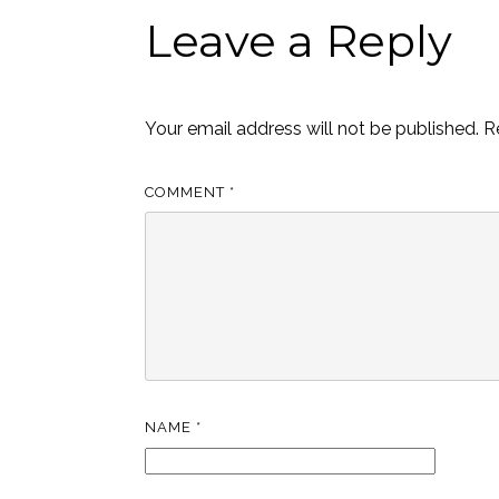
Leave a Reply
Your email address will not be published.
R
COMMENT
*
NAME
*