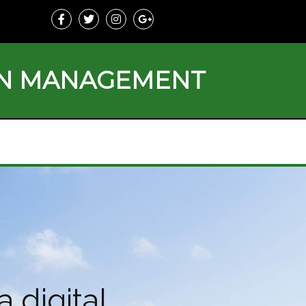
ON MANAGEMENT
a digital