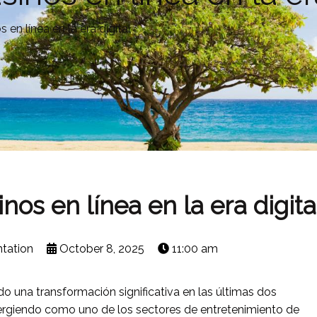
 en línea en la era digital
nos en línea en la era digita
tation
October 8, 2025
11:00 am
do una transformación significativa en las últimas dos
ergiendo como uno de los sectores de entretenimiento de