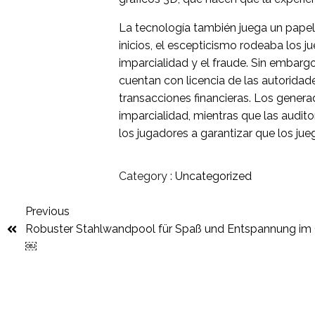
La tecnología también juega un papel c
inicios, el escepticismo rodeaba los 
imparcialidad y el fraude. Sin embarg
cuentan con licencia de las autoridad
transacciones financieras. Los gener
imparcialidad, mientras que las audit
los jugadores a garantizar que los ju
Category :
Uncategorized
Previous
Robuster Stahlwandpool für Spaß und Entspannung i
￼