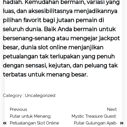
hadiah. Kemudahan bermain, variasi yang
luas, dan aksesibilitasnya menjadikannya
pilihan favorit bagi jutaan pemain di
seluruh dunia. Baik Anda bermain untuk
bersenang-senang atau mengejar jackpot
besar, dunia slot online menjanjikan
petualangan tak terlupakan yang penuh
dengan sensasi, kejutan, dan peluang tak
terbatas untuk menang besar.
Category :
Uncategorized
Previous
Next
Putar untuk Menang:
Mystic Treasure Quest:
Petualangan Slot Online
Putar Gulungan Ajaib