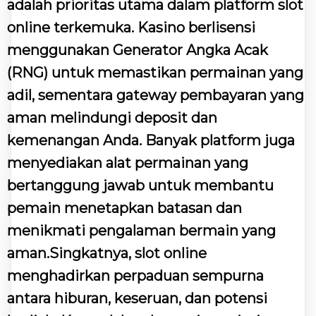
adalah prioritas utama dalam platform slot
online terkemuka. Kasino berlisensi
menggunakan Generator Angka Acak
(RNG) untuk memastikan permainan yang
adil, sementara gateway pembayaran yang
aman melindungi deposit dan
kemenangan Anda. Banyak platform juga
menyediakan alat permainan yang
bertanggung jawab untuk membantu
pemain menetapkan batasan dan
menikmati pengalaman bermain yang
aman.Singkatnya, slot online
menghadirkan perpaduan sempurna
antara hiburan, keseruan, dan potensi