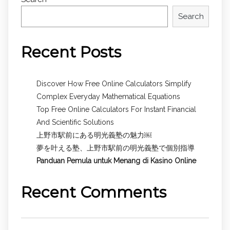
Search
Recent Posts
Discover How Free Online Calculators Simplify
Complex Everyday Mathematical Equations
Top Free Online Calculators For Instant Financial
And Scientific Solutions
上野市駅前にある明光義塾の魅力￼
夢を叶える塾、上野市駅前の明光義塾で個別指導
Panduan Pemula untuk
Menang di Kasino Online
Recent Comments