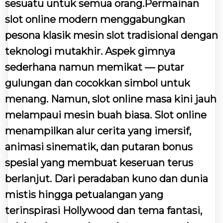
sesuatu untuk semua orang.Permainan
slot online modern menggabungkan
pesona klasik mesin slot tradisional dengan
teknologi mutakhir. Aspek gimnya
sederhana namun memikat — putar
gulungan dan cocokkan simbol untuk
menang. Namun, slot online masa kini jauh
melampaui mesin buah biasa. Slot online
menampilkan alur cerita yang imersif,
animasi sinematik, dan putaran bonus
spesial yang membuat keseruan terus
berlanjut. Dari peradaban kuno dan dunia
mistis hingga petualangan yang
terinspirasi Hollywood dan tema fantasi,