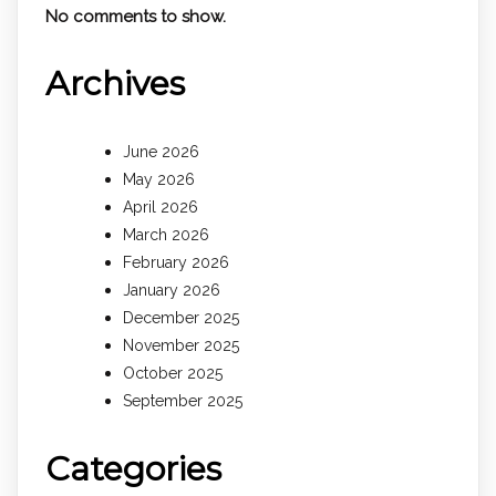
No comments to show.
Archives
June 2026
May 2026
April 2026
March 2026
February 2026
January 2026
December 2025
November 2025
October 2025
September 2025
Categories