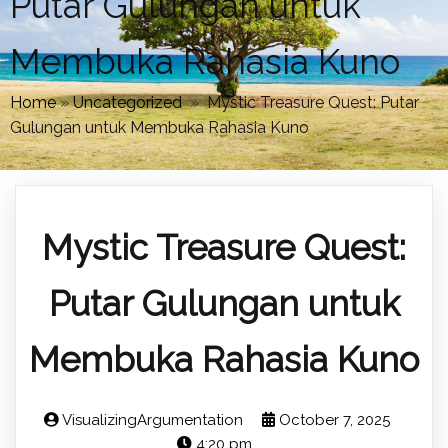
Putar Gulungan untuk
Membuka Rahasia Kuno
Home
»
Uncategorized
»
Mystic Treasure Quest: Putar
Gulungan untuk Membuka Rahasia Kuno
Mystic Treasure Quest:
Putar Gulungan untuk
Membuka Rahasia Kuno
VisualizingArgumentation
October 7, 2025
4:20 pm