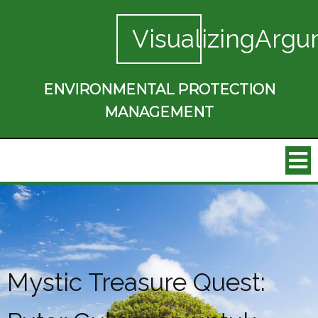
VisualizingArgu
ENVIRONMENTAL PROTECTION
MANAGEMENT
Mystic Treasure Quest: