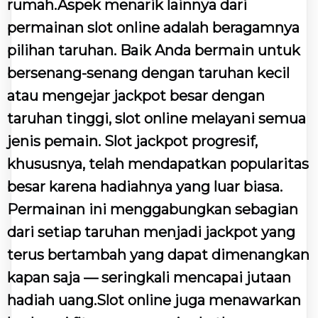
rumah.Aspek menarik lainnya dari
permainan slot online adalah beragamnya
pilihan taruhan. Baik Anda bermain untuk
bersenang-senang dengan taruhan kecil
atau mengejar jackpot besar dengan
taruhan tinggi, slot online melayani semua
jenis pemain. Slot jackpot progresif,
khususnya, telah mendapatkan popularitas
besar karena hadiahnya yang luar biasa.
Permainan ini menggabungkan sebagian
dari setiap taruhan menjadi jackpot yang
terus bertambah yang dapat dimenangkan
kapan saja — seringkali mencapai jutaan
hadiah uang.Slot online juga menawarkan