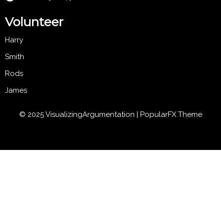
Volunteer
Harry
Smith
Rods
James
© 2025 VisualizingArgumentation |
PopularFX Theme