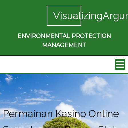
VisualizingArgu
ENVIRONMENTAL PROTECTION
MANAGEMENT
Permainan Kasino Online