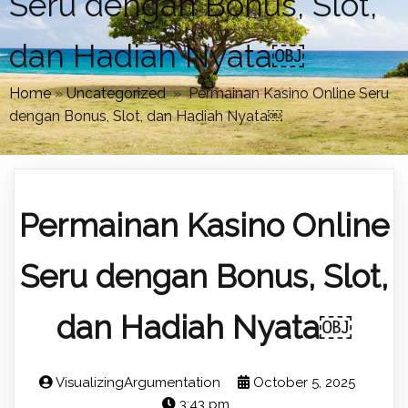
Seru dengan Bonus, Slot,
dan Hadiah Nyata￼
Home
»
Uncategorized
»
Permainan Kasino Online Seru
dengan Bonus, Slot, dan Hadiah Nyata￼
Permainan Kasino Online
Seru dengan Bonus, Slot,
dan Hadiah Nyata￼
VisualizingArgumentation
October 5, 2025
3:43 pm