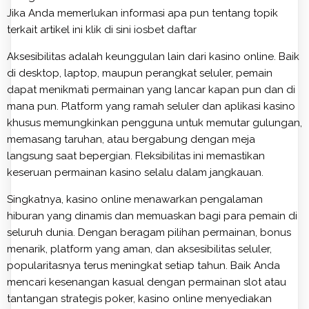
Jika Anda memerlukan informasi apa pun tentang topik
terkait artikel ini klik di sini
iosbet daftar
Aksesibilitas adalah keunggulan lain dari kasino online. Baik
di desktop, laptop, maupun perangkat seluler, pemain
dapat menikmati permainan yang lancar kapan pun dan di
mana pun. Platform yang ramah seluler dan aplikasi kasino
khusus memungkinkan pengguna untuk memutar gulungan,
memasang taruhan, atau bergabung dengan meja
langsung saat bepergian. Fleksibilitas ini memastikan
keseruan permainan kasino selalu dalam jangkauan.
Singkatnya, kasino online menawarkan pengalaman
hiburan yang dinamis dan memuaskan bagi para pemain di
seluruh dunia. Dengan beragam pilihan permainan, bonus
menarik, platform yang aman, dan aksesibilitas seluler,
popularitasnya terus meningkat setiap tahun. Baik Anda
mencari kesenangan kasual dengan permainan slot atau
tantangan strategis poker, kasino online menyediakan