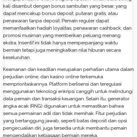
kali disambut dengan bonus sambutan yang besar, yang
dapat mencakup bonus deposit, putaran gratis, atau
penawaran tanpa deposit. Pemain reguler dapat
memanfaatkan hadiah loyalitas, penawaran cashback, dan
promosi musiman yang memberikan peluang menang
ekstra. Insentif ini tidak hanya memperpanjang waktu
bermain tetapi juga meningkatkan nilai hiburan secara
keseluruhan.
Keamanan dan keadilan merupakan perhatian utama dalam
perjudian online, dan kasino online terkemuka
memprioritaskannya. Platform berlisensi dan teregulasi
menggunakan teknologi enkripsi canggih untuk melindungi
data pemain dan transaksi keuangan. Selain itu, generator
angka acak (RNG) digunakan untuk memastikan bahwa
semua permainan adil dan tidak memihak. Fitur perjudian
yang bertanggung jawab, seperti batas deposit dan opsi
pengecualian diri, juga tersedia untuk membantu pemain
mengendalikan kebiasaan bermain mereka.