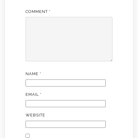
COMMENT
*
NAME
*
EMAIL
*
WEBSITE