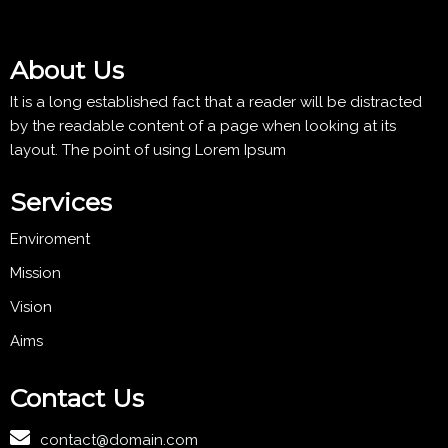
About Us
It is a long established fact that a reader will be distracted
by the readable content of a page when looking at its
layout. The point of using Lorem Ipsum
Services
Enviroment
Mission
Vision
Aims
Contact Us
contact@domain.com