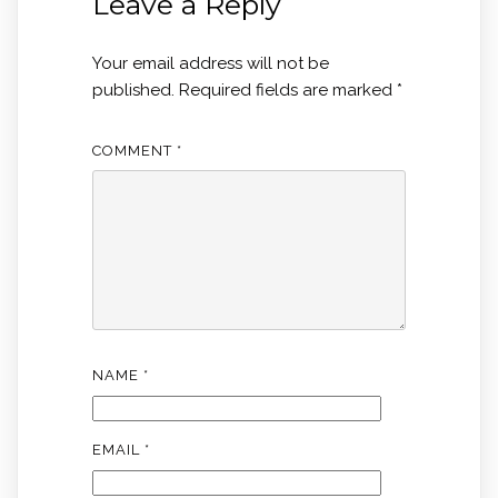
Leave a Reply
Your email address will not be
published.
Required fields are marked
*
COMMENT
*
NAME
*
EMAIL
*