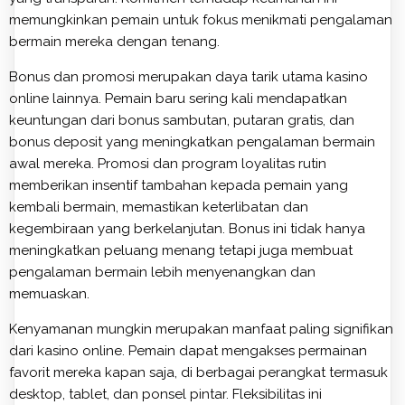
memungkinkan pemain untuk fokus menikmati pengalaman
bermain mereka dengan tenang.
Bonus dan promosi merupakan daya tarik utama kasino
online lainnya. Pemain baru sering kali mendapatkan
keuntungan dari bonus sambutan, putaran gratis, dan
bonus deposit yang meningkatkan pengalaman bermain
awal mereka. Promosi dan program loyalitas rutin
memberikan insentif tambahan kepada pemain yang
kembali bermain, memastikan keterlibatan dan
kegembiraan yang berkelanjutan. Bonus ini tidak hanya
meningkatkan peluang menang tetapi juga membuat
pengalaman bermain lebih menyenangkan dan
memuaskan.
Kenyamanan mungkin merupakan manfaat paling signifikan
dari kasino online. Pemain dapat mengakses permainan
favorit mereka kapan saja, di berbagai perangkat termasuk
desktop, tablet, dan ponsel pintar. Fleksibilitas ini