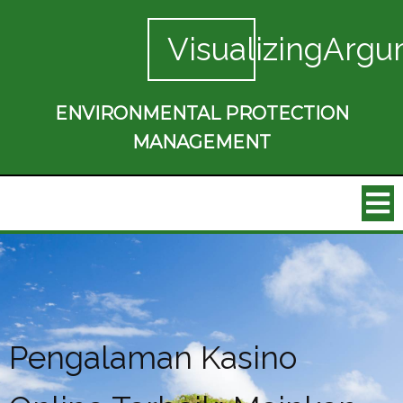
VisualizingArgu
ENVIRONMENTAL PROTECTION
MANAGEMENT
Pengalaman Kasino