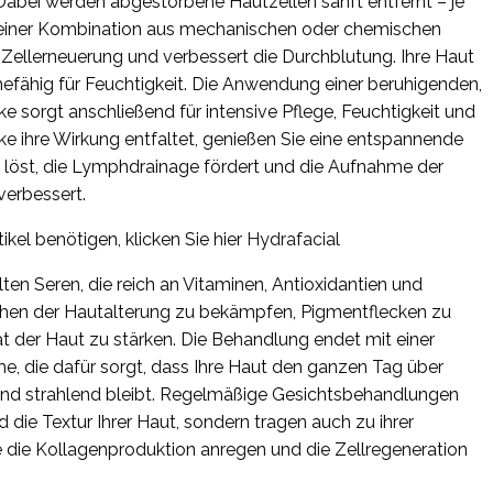
. Dabei werden abgestorbene Hautzellen sanft entfernt – je
t einer Kombination aus mechanischen oder chemischen
e Zellerneuerung und verbessert die Durchblutung. Ihre Haut
fähig für Feuchtigkeit. Die Anwendung einer beruhigenden,
 sorgt anschließend für intensive Pflege, Feuchtigkeit und
e ihre Wirkung entfaltet, genießen Sie eine entspannende
löst, die Lymphdrainage fördert und die Aufnahme der
verbessert.
kel benötigen, klicken Sie hier
Hydrafacial
en Seren, die reich an Vitaminen, Antioxidantien und
ichen der Hautalterung zu bekämpfen, Pigmentflecken zu
tät der Haut zu stärken. Die Behandlung endet mit einer
, die dafür sorgt, dass Ihre Haut den ganzen Tag über
 und strahlend bleibt. Regelmäßige Gesichtsbehandlungen
 die Textur Ihrer Haut, sondern tragen auch zu ihrer
e die Kollagenproduktion anregen und die Zellregeneration