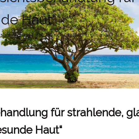
nde Haut“
sbehandlung für strahlende, glatte und gesunde Haut“
andlung für strahlende, gl
esunde Haut“