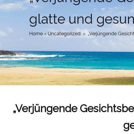
glatte und gesu
Home
»
Uncategorized
»
„Verjüngende Gesicht
„Verjüngende Gesichtsbeh
g