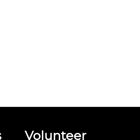
s
Volunteer