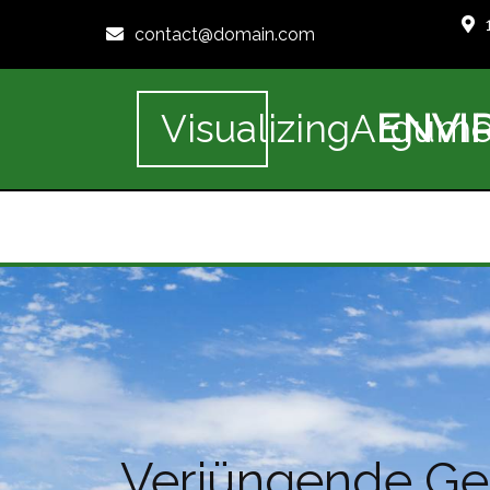
contact@domain.com
ENVI
VisualizingArgume
„Verjüngende Ge