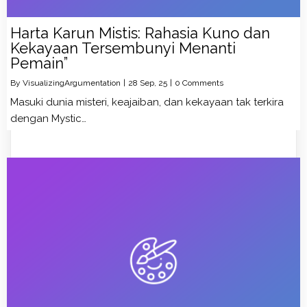
Harta Karun Mistis: Rahasia Kuno dan
Kekayaan Tersembunyi Menanti
Pemain”
By
VisualizingArgumentation
|
28
Sep, 25
|
0 Comments
Masuki dunia misteri, keajaiban, dan kekayaan tak terkira
dengan Mystic…