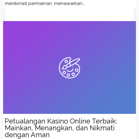
menikmati permainan, menawarkan…
Petualangan Kasino Online Terbaik:
Mainkan, Menangkan, dan Nikmati
dengan Aman