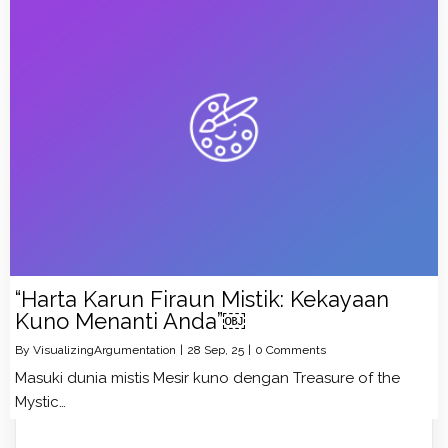
“Harta Karun Firaun Mistik: Kekayaan
Kuno Menanti Anda”￼
By
VisualizingArgumentation
|
28
Sep, 25
|
0 Comments
Masuki dunia mistis Mesir kuno dengan Treasure of the
Mystic…