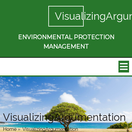
VisualizingArgu
ENVIRONMENTAL PROTECTION
MANAGEMENT
VisualizingArgumentation
Home
»
VisualizingArgumentation