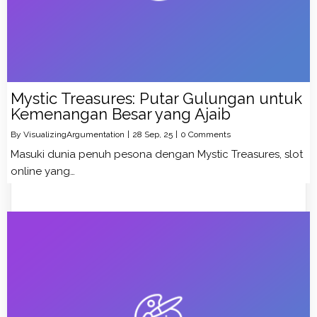
Mystic Treasures: Putar Gulungan untuk
Kemenangan Besar yang Ajaib
By
VisualizingArgumentation
|
28
Sep, 25
|
0 Comments
Masuki dunia penuh pesona dengan Mystic Treasures, slot
online yang…