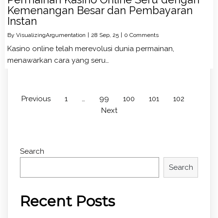
Kemenangan Besar dan Pembayaran
Instan
By
VisualizingArgumentation
|
28
Sep, 25
|
0 Comments
Kasino online telah merevolusi dunia permainan,
menawarkan cara yang seru…
Previous
1
…
99
100
101
102
Next
Search
Search
Recent Posts