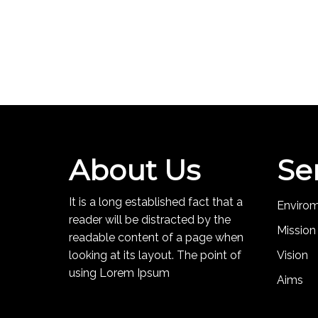
About Us
Se
It is a long established fact that a
Enviro
reader will be distracted by the
Mission
readable content of a page when
looking at its layout. The point of
Vision
using Lorem Ipsum
Aims