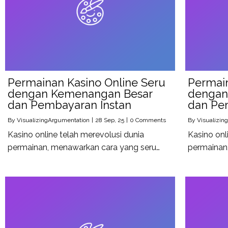
Permainan Kasino Online Seru
Permain
dengan Kemenangan Besar
dengan
dan Pembayaran Instan
dan Pe
By
VisualizingArgumentation
|
28
Sep, 25
|
0 Comments
By
Visualizin
Kasino online telah merevolusi dunia
Kasino onl
permainan, menawarkan cara yang seru…
permainan