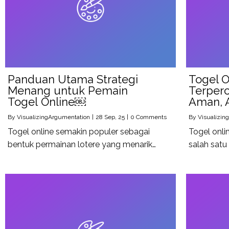
Panduan Utama Strategi
Togel O
Menang untuk Pemain
Terper
Togel Online￼
Aman, A
By
VisualizingArgumentation
|
28
Sep, 25
|
0 Comments
By
Visualizin
Togel online semakin populer sebagai
Togel onli
bentuk permainan lotere yang menarik…
salah satu