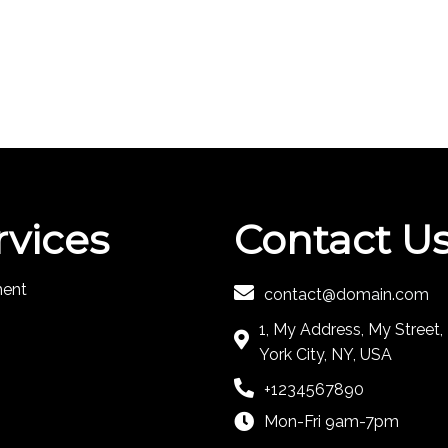
rvices
Contact U
ment
contact@domain.com
1, My Address, My Street
York City, NY, USA
+1234567890
Mon-Fri 9am-7pm