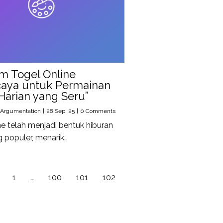
rm Togel Online
caya untuk Permainan
Harian yang Seru”
gArgumentation
|
28
Sep, 25
|
0 Comments
ne telah menjadi bentuk hiburan
g populer, menarik…
1
…
100
101
102