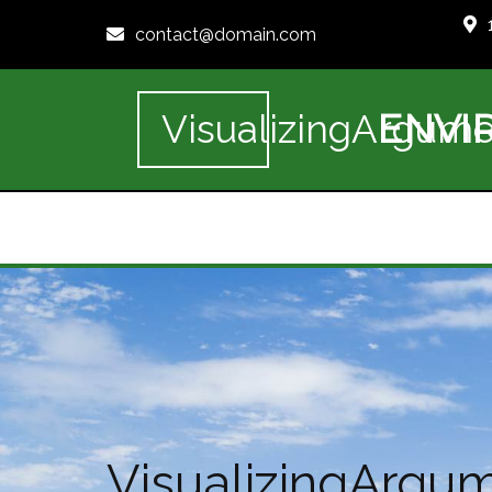
contact@domain.com
ENVI
VisualizingArgume
VisualizingArgu