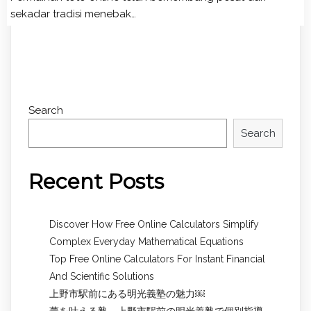
sekadar tradisi menebak…
Search
Search
Recent Posts
Discover How Free Online Calculators Simplify
Complex Everyday Mathematical Equations
Top Free Online Calculators For Instant Financial
And Scientific Solutions
上野市駅前にある明光義塾の魅力￼
夢を叶える塾、上野市駅前の明光義塾で個別指導