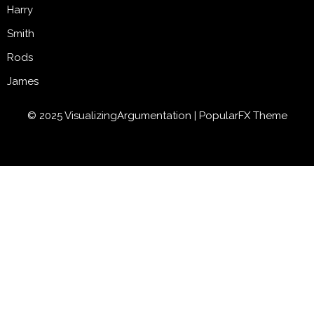
Harry
Smith
Rods
James
© 2025 VisualizingArgumentation |
PopularFX Theme