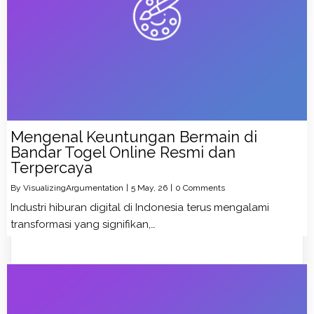
Mengenal Keuntungan Bermain di
Bandar Togel Online Resmi dan
Terpercaya
By
VisualizingArgumentation
|
5
May, 26
|
0 Comments
Industri hiburan digital di Indonesia terus mengalami
transformasi yang signifikan,…