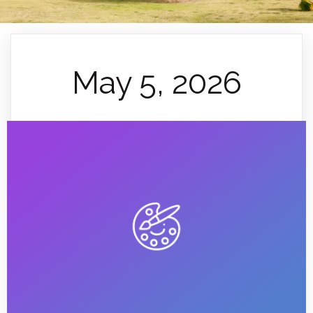
May 5, 2026