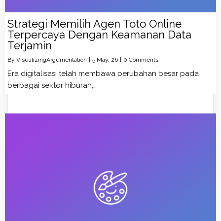
Strategi Memilih Agen Toto Online
Terpercaya Dengan Keamanan Data
Terjamin
By
VisualizingArgumentation
|
5
May, 26
|
0 Comments
Era digitalisasi telah membawa perubahan besar pada
berbagai sektor hiburan,…