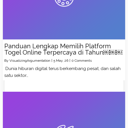
Panduan Lengkap Memilih Platform
Togel Online Terpercaya di Tahun￼￼￼
By
VisualizingArgumentation
|
5
May, 26
|
0 Comments
Dunia hiburan digital terus berkembang pesat, dan salah
satu sektor…