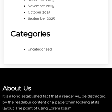
November 2025
October 2025
September 2025
Categories
Uncategorized
About Us
It is a long established fact that a reader will be distracted
by the readable content of a page when looking at its
layout. The point of using Lorem Ipsum