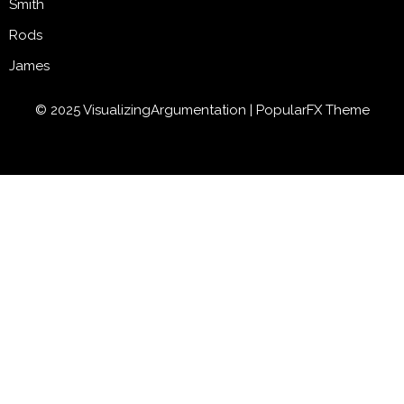
Smith
Rods
James
© 2025 VisualizingArgumentation |
PopularFX Theme