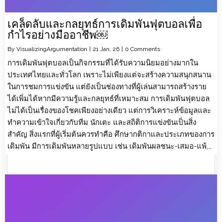
เคล็ดลับและกลยุทธ์การเดิมพันฟุตบอลเพื่อ
กำไรอย่างมืออาชีพ￼
By
VisualizingArgumentation
|
21
Jan, 26
|
0 Comments
การเดิมพันฟุตบอลเป็นกิจกรรมที่ได้รับความนิยมอย่างมากใน
ประเทศไทยและทั่วโลก เพราะไม่เพียงแต่จะสร้างความสนุกสนาน
ในการชมการแข่งขัน แต่ยังเป็นช่องทางที่ผู้เล่นสามารถสร้างราย
ได้เพิ่มได้หากมีความรู้และกลยุทธ์ที่เหมาะสม การเดิมพันฟุตบอล
ไม่ได้เป็นเรื่องของโชคเพียงอย่างเดียว แต่การวิเคราะห์ข้อมูลและ
ทำความเข้าใจเกี่ยวกับทีม นักเตะ และสถิติการแข่งขันเป็นสิ่ง
สำคัญ สิ่งแรกที่ผู้เริ่มต้นควรทำคือ ศึกษากติกาและประเภทของการ
เดิมพัน มีการเดิมพันหลายรูปแบบ เช่น เดิมพันผลชนะ-เสมอ-แพ้,…