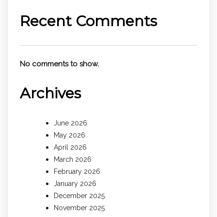
Recent Comments
No comments to show.
Archives
June 2026
May 2026
April 2026
March 2026
February 2026
January 2026
December 2025
November 2025