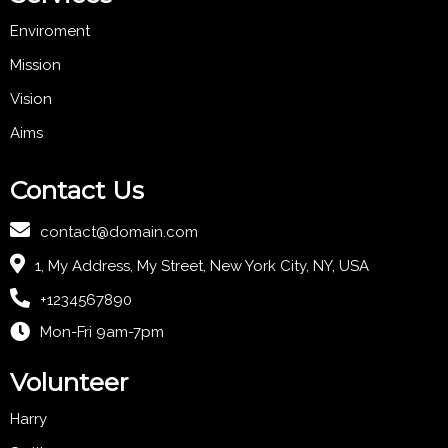
Enviroment
Mission
Vision
Aims
Contact Us
contact@domain.com
1, My Address, My Street, New York City, NY, USA
+1234567890
Mon-Fri 9am-7pm
Volunteer
Harry