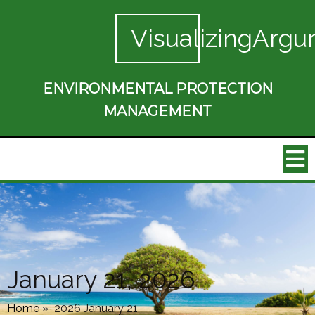
VisualizingArgu
ENVIRONMENTAL PROTECTION
MANAGEMENT
January 21, 2026
Home
»
2026 January 21