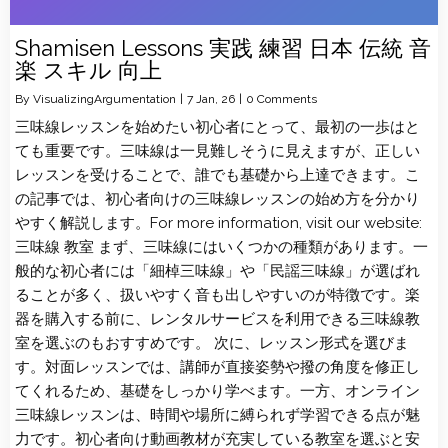
Shamisen Lessons 実践 練習 日本 伝統 音
楽 スキル 向上
By
VisualizingArgumentation
|
7
Jan, 26
|
0 Comments
三味線レッスンを始めたい初心者にとって、最初の一歩はと
ても重要です。三味線は一見難しそうに見えますが、正しい
レッスンを受けることで、誰でも基礎から上達できます。こ
の記事では、初心者向けの三味線レッスンの始め方を分かり
やすく解説します。For more information, visit our website:
三味線 教室 まず、三味線にはいくつかの種類があります。一
般的な初心者には「細棹三味線」や「民謡三味線」が選ばれ
ることが多く、扱いやすく音も出しやすいのが特徴です。楽
器を購入する前に、レンタルサービスを利用できる三味線教
室を選ぶのもおすすめです。 次に、レッスン形式を選びま
す。対面レッスンでは、講師が直接姿勢や撥の角度を修正し
てくれるため、基礎をしっかり学べます。一方、オンライン
三味線レッスンは、時間や場所に縛られず学習できる点が魅
力です。初心者向け動画教材が充実している教室を選ぶと安