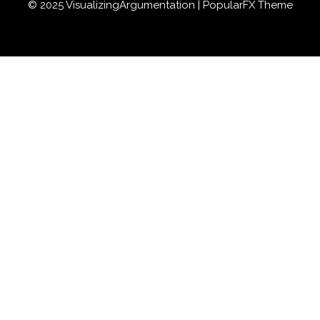
© 2025 VisualizingArgumentation |
PopularFX Theme