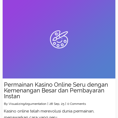
Permainan Kasino Online Seru dengan
Kemenangan Besar dan Pembayaran
Instan
By
VisualizingArgumentation
|
28
Sep, 25
|
0 Comments
Kasino online telah merevolusi dunia permainan,
menawarkan cara yang seru…