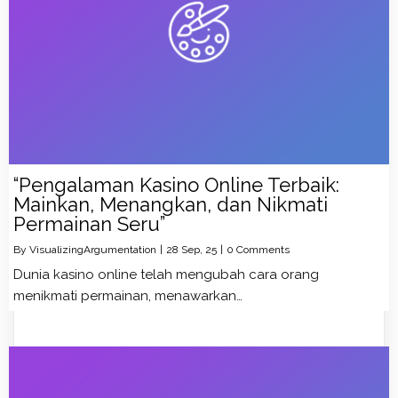
“Pengalaman Kasino Online Terbaik:
Mainkan, Menangkan, dan Nikmati
Permainan Seru”
By
VisualizingArgumentation
|
28
Sep, 25
|
0 Comments
Dunia kasino online telah mengubah cara orang
menikmati permainan, menawarkan…