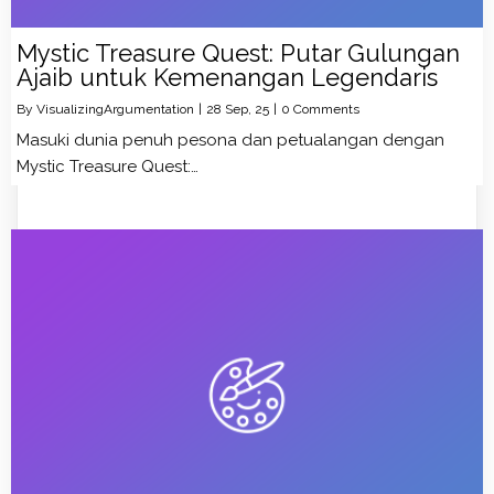
Mystic Treasure Quest: Putar Gulungan
Ajaib untuk Kemenangan Legendaris
By
VisualizingArgumentation
|
28
Sep, 25
|
0 Comments
Masuki dunia penuh pesona dan petualangan dengan
Mystic Treasure Quest:…