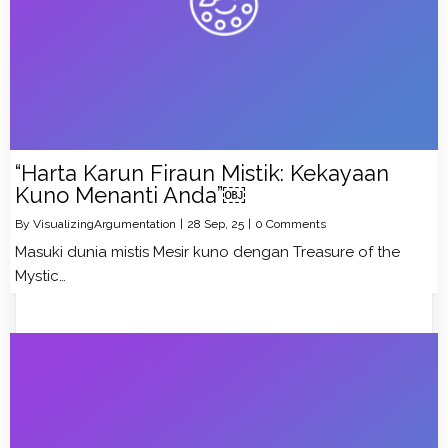
“Harta Karun Firaun Mistik: Kekayaan
Kuno Menanti Anda”￼
By
VisualizingArgumentation
|
28
Sep, 25
|
0 Comments
Masuki dunia mistis Mesir kuno dengan Treasure of the
Mystic…