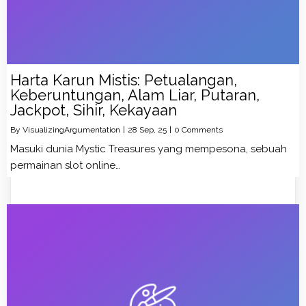
Harta Karun Mistis: Petualangan,
Keberuntungan, Alam Liar, Putaran,
Jackpot, Sihir, Kekayaan
By
VisualizingArgumentation
|
28
Sep, 25
|
0 Comments
Masuki dunia Mystic Treasures yang mempesona, sebuah
permainan slot online…