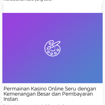
Permainan Kasino Online Seru dengan
Kemenangan Besar dan Pembayaran
Instan