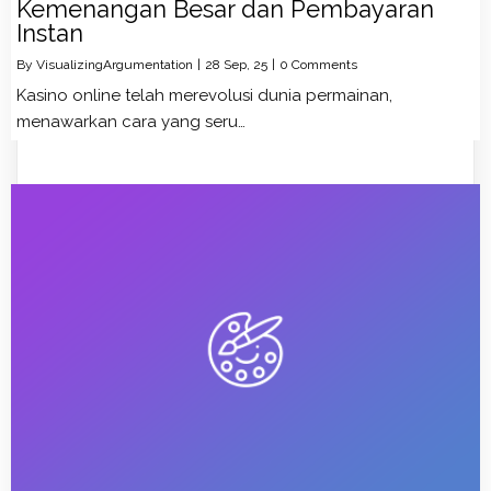
Kemenangan Besar dan Pembayaran
Instan
By
VisualizingArgumentation
|
28
Sep, 25
|
0 Comments
Kasino online telah merevolusi dunia permainan,
menawarkan cara yang seru…