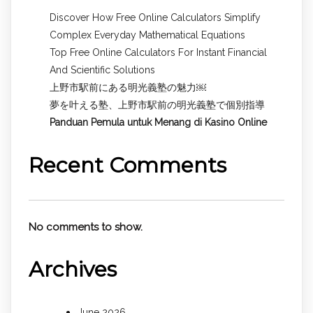
Discover How Free Online Calculators Simplify
Complex Everyday Mathematical Equations
Top Free Online Calculators For Instant Financial
And Scientific Solutions
上野市駅前にある明光義塾の魅力￼
夢を叶える塾、上野市駅前の明光義塾で個別指導
Panduan Pemula untuk
Menang di Kasino Online
Recent Comments
No comments to show.
Archives
June 2026