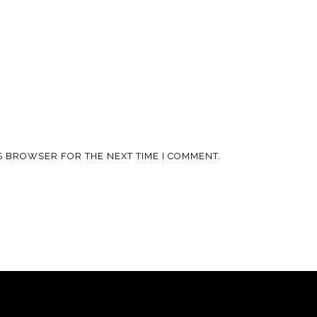
IS BROWSER FOR THE NEXT TIME I COMMENT.