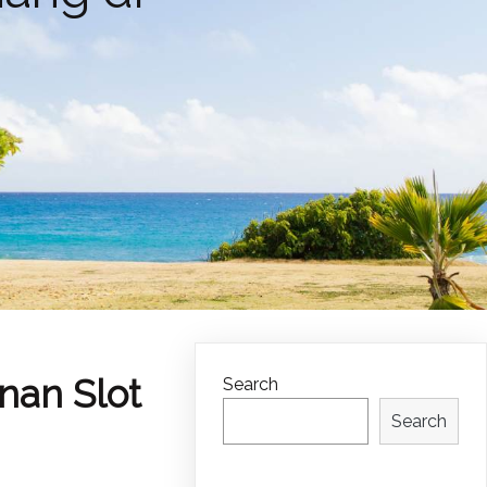
nan Slot
Search
Search