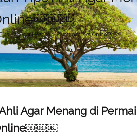
 Online￼￼￼
Tips Ahli Agar Menang di Permainan Slot Online￼￼￼
Ahli Agar Menang di Permai
Online￼￼￼