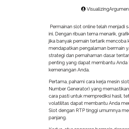
VisualizingArgumen
Permainan slot online telah menjadi sa
ini. Dengan ribuan tema menarik, grafi
jika banyak pemain tertarik mencoba 
mendapatkan pengalaman bermain ya
strategi dan pemahaman dasar tentang 
penting yang dapat membantu Anda b
kemenangan Anda.
Pertama, pahami cara kerja mesin sl
Number Generator) yang memastikan ha
cara pasti untuk memprediksi hasil, te
volatilitas dapat membantu Anda me
Slot dengan RTP tinggi umumnya mem
panjang.