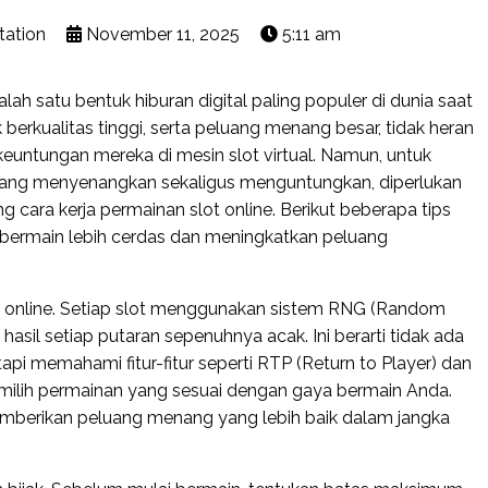
tation
November 11, 2025
5:11 am
lah satu bentuk hiburan digital paling populer di dunia saat
k berkualitas tinggi, serta peluang menang besar, tidak heran
keuntungan mereka di mesin slot virtual. Namun, untuk
ng menyenangkan sekaligus menguntungkan, diperlukan
cara kerja permainan slot online. Berikut beberapa tips
ermain lebih cerdas dan meningkatkan peluang
ot online. Setiap slot menggunakan sistem RNG (Random
sil setiap putaran sepenuhnya acak. Ini berarti tidak ada
tapi memahami fitur-fitur seperti RTP (Return to Player) dan
milih permainan yang sesuai dengan gaya bermain Anda.
berikan peluang menang yang lebih baik dalam jangka