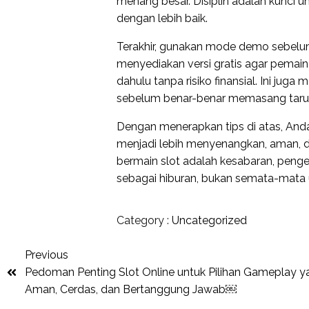
menang besar. Disiplin adalah kunci
dengan lebih baik.
Terakhir, gunakan mode demo sebelum
menyediakan versi gratis agar pemai
dahulu tanpa risiko finansial. Ini j
sebelum benar-benar memasang taru
Dengan menerapkan tips di atas, And
menjadi lebih menyenangkan, aman, 
bermain slot adalah kesabaran, pengen
sebagai hiburan, bukan semata-mata
Category :
Uncategorized
Previous
Pedoman Penting Slot Online untuk Pilihan Gameplay y
Aman, Cerdas, dan Bertanggung Jawab￼