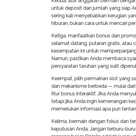
Kedua, atur anggaran bermain dengan
untuk deposit dan jumlah yang siap An
sering kali menyebabkan kerugian ya
hiburan, bukan cara untuk mencari pe
Ketiga, manfaatkan bonus dan promos
selamat datang, putaran gratis, ata
kesempatan ini untuk memperpanjang
Namun, pastikan Anda membaca syara
persyaratan taruhan yang sulit dipenuh
Keempat, pilih permainan slot yang ses
dan mekanisme berbeda — mulai dari s
fitur bonus interaktif. Jika Anda menyu
tetapi jika Anda ingin kemenangan keci
memerlukan informasi apa pun tentang top
Kelima, bermain dengan fokus dan te
keputusan Anda. Jangan terburu-buru